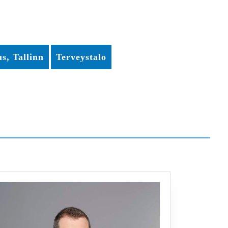
s, Tallinn
Terveystalo