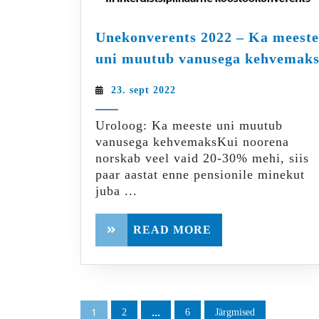
Unekonverents 2022 – Ka meest
uni muutub vanusega kehvemak
23.
23. sept 2022
sept
2022
Uroloog: Ka meeste uni muutub
vanusega kehvemaksKui noorena
norskab veel vaid 20-30% mehi, siis
paar aastat enne pensionile minekut
juba ...
READ
READ MORE
MORE
Postituste
1
…
2
6
Järgmised