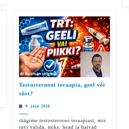
Testosterooni teraapia, geel või
Testosterooni
süst?
teraapia,
geel
9.
9. jaan 2026
või
jaan
süst?
2026
räägime testosterooni teraapiast, mis
ravi valida, miks. head ja halvad