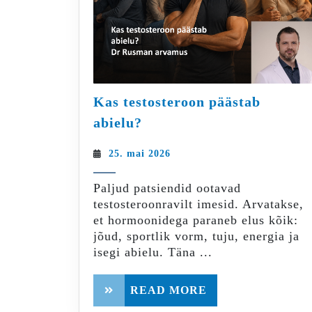
Kas testosteroon päästab
Kas
abielu?
testosteroon
päästab
25.
25. mai 2026
abielu?
mai
2026
Paljud patsiendid ootavad
testosteroonravilt imesid. Arvatakse,
et hormoonidega paraneb elus kõik:
jõud, sportlik vorm, tuju, energia ja
isegi abielu. Täna ...
READ
READ MORE
MORE