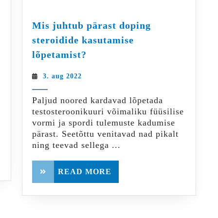
e
Mis juhtub pärast doping
Unekonverents
s
steroidide kasutamise
2022
Mis
lõpetamist?
–
juhtub
Ka
pärast
3.
3. aug 2022
meeste
doping
aug
uni
2022
steroidide
Paljud noored kardavad lõpetada
muutub
kasutamise
testosteroonikuuri võimaliku füüsilise
vanusega
lõpetamist?
vormi ja spordi tulemuste kadumise
kehvemaks
pärast. Seetõttu venitavad nad pikalt
ning teevad sellega ...
READ
READ MORE
MORE