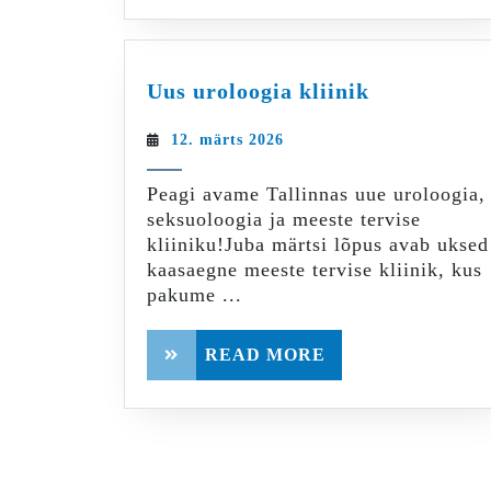
Uus
Uus uroloogia kliinik
uroloogia
kliinik
12.
12. märts 2026
märts
2026
Peagi avame Tallinnas uue uroloogia,
seksuoloogia ja meeste tervise
kliiniku!Juba märtsi lõpus avab uksed
kaasaegne meeste tervise kliinik, kus
pakume ...
READ
READ MORE
MORE