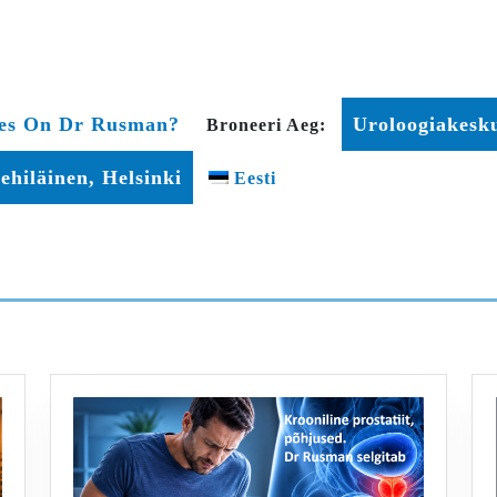
es On Dr Rusman?
Uroloogiakesku
Broneeri Aeg:
ehiläinen, Helsinki
Eesti