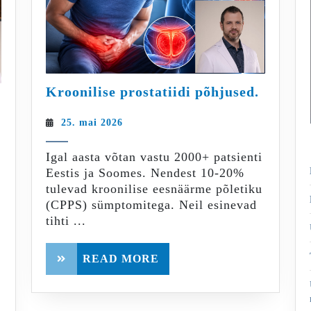
Kroonil
Kroonilise prostatiidi põhjused.
prostati
põhjuse
25.
25. mai 2026
mai
2026
Igal aasta võtan vastu 2000+ patsienti
Eestis ja Soomes. Nendest 10-20%
tulevad kroonilise eesnäärme põletiku
(CPPS) sümptomitega. Neil esinevad
tihti ...
READ
READ MORE
MORE