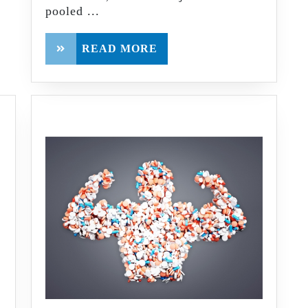
pooled ...
READ
READ MORE
MORE