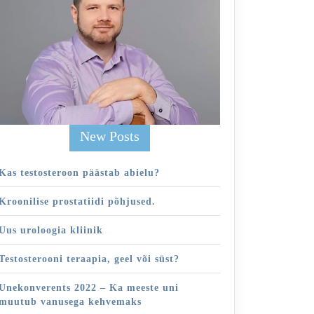
ise
idi
d.
New Posts
Kas testosteroon päästab abielu?
Kroonilise prostatiidi põhjused.
Uus uroloogia kliinik
Testosterooni teraapia, geel või süst?
Unekonverents 2022 – Ka meeste uni
muutub vanusega kehvemaks