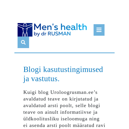
Skip
Open
to
Butto
content
Blogi kasutustingimused
ja vastutus.
Kuigi blog Uroloogrusman.ee’s
avaldatud teave on kirjutatud ja
avaldatud arsti poolt, selle blogi
teave on ainult informatiivse ja
üldkoolitusliku iseloomuga ning
ei asenda arsti poolt määratud ravi