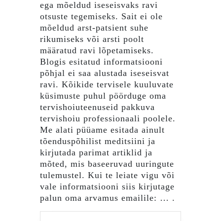
ega mõeldud iseseisvaks ravi
otsuste tegemiseks. Sait ei ole
mõeldud arst-patsient suhe
rikumiseks või arsti poolt
määratud ravi lõpetamiseks.
Blogis esitatud informatsiooni
põhjal ei saa alustada iseseisvat
ravi. Kõikide tervisele kuuluvate
küsimuste puhul pöörduge oma
tervishoiuteenuseid pakkuva
tervishoiu professionaali poolele.
Me alati püüame esitada ainult
tõenduspõhilist meditsiini ja
kirjutada parimat artiklid ja
mõted, mis baseeruvad uuringute
tulemustel. Kui te leiate vigu või
vale informatsiooni siis kirjutage
palun oma arvamus emailile: … .