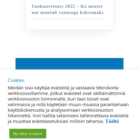
Unekonverents 2022 – Ka meeste
uni muutub vanusega kehvemaks
By VWThemes
Cookies
Scroll
Meidän sivu käyttää evästeitä ja vastaavia tekniikoita
verkkosivuillamme. Jotkut evästeet ovat välttämättömiä
Up
verkkosivuston toiminnalle, kun taas toiset ovat
Blogi kasutustingimused ja vastutus
valinnaisia ​​ja niitä käytetään muun muassa parantamaan
käyttökokemusta ja analysoimaan verkkosivuston
Privaatsuspoliitika
liikennettä. Voit hallita selaimeesi tallennettavia evästeitä
ja muuttaa evästeasetuksiasi milloin tahansa.
Täältä
Kontakt
Hyväksy evästeet