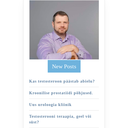
New Posts
Kas testosteroon päästab abielu?
Kroonilise prostatiidi põhjused.
Uus uroloogia kliinik
Testosterooni teraapia, geel või
süst?