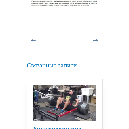
Навигация
по
записям
Предыдущая
Следующая
запись:
запись:
Связанные записи
Упражнения при