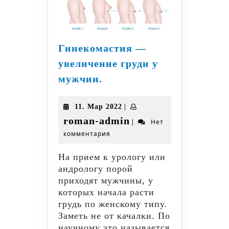
Гинекомастия —
увеличение груди у
Гинекомастия
мужчин.
—
увеличение
11.
|
11. Мар 2022
груди
Мар
roman-
roman-admin
|
Нет
у
2022
комментария
admin
мужчин.
На прием к урологу или
андрологу порой
приходят мужчины, у
которых начала расти
грудь по женскому типу.
Заметь не от качалки. По
научному это называется