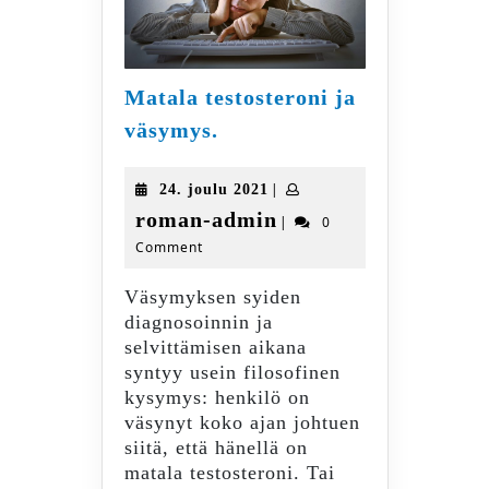
Matala testosteroni ja
Matala
väsymys.
testosteroni
ja
24.
|
24. joulu 2021
väsymys.
joulu
roman-
roman-admin
|
0
2021
Comment
admin
Väsymyksen syiden
diagnosoinnin ja
selvittämisen aikana
syntyy usein filosofinen
kysymys: henkilö on
väsynyt koko ajan johtuen
siitä, että hänellä on
matala testosteroni. Tai