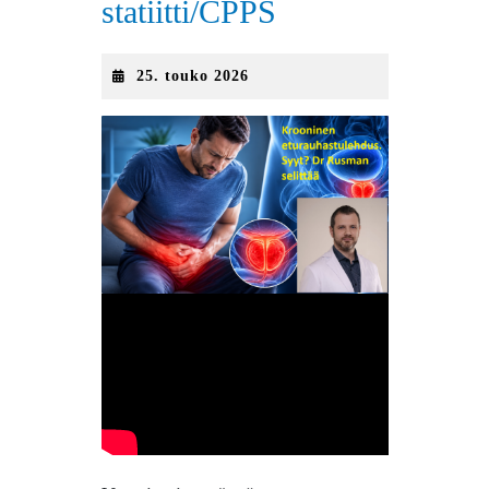
statiitti/CPPS
25.
25. touko 2026
touko
2026