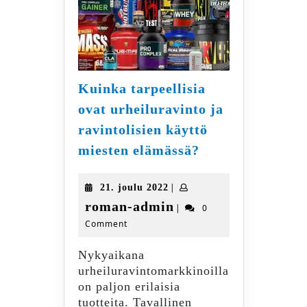
Kuinka tarpeellisia
ovat urheiluravinto ja
ravintolisien käyttö
Kuinka
miesten elämässä?
tarpeellisia
ovat
21.
|
21. joulu 2022
urheiluravinto
joulu
roman-
roman-admin
|
0
ja
2022
Comment
admin
ravintolisien
käyttö
Nykyaikana
miesten
urheiluravintomarkkinoilla
elämässä?
on paljon erilaisia
tuotteita. Tavallinen