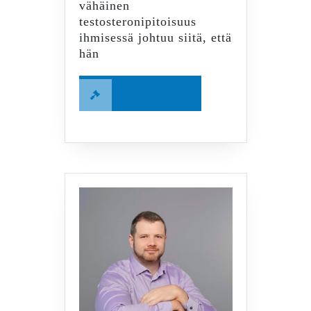
vähäinen
testosteronipitoisuus
ihmisessä johtuu siitä, että
hän
Read
Read More
More