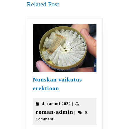
Related Post
Nuuskan vaikutus
Nuuskan
erektioon
vaikutus
erektioon
4.
|
4. tammi 2022
tammi
roman-
roman-admin
|
0
2022
Comment
admin