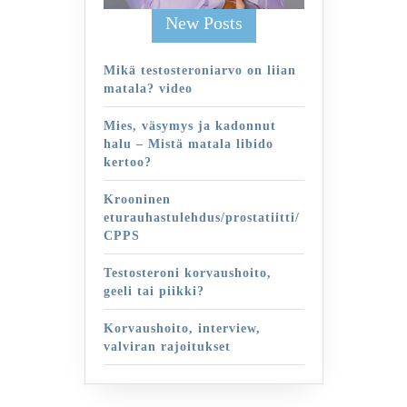
New Posts
Mikä testosteroniarvo on liian
matala? video
Mies, väsymys ja kadonnut
halu – Mistä matala libido
kertoo?
Krooninen
eturauhastulehdus/prostatiitti/
CPPS
Testosteroni korvaushoito,
geeli tai piikki?
Korvaushoito, interview,
valviran rajoitukset