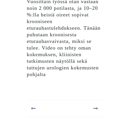
Vuosittain työssä otan vastaan
noin 2 000 potilasta, ja 10–20
%:lla heistä oireet sopivat
krooniseen
eturauhastulehdukseen. Tänään
puhutaan kroonisesta
eturauhasvaivasta, miksi se
tulee. Video on tehty oman
kokemuksen, kliinisten
tutkimusten näytöllä sekä
tuttujen urologien kokemusten
pohjalta
Artikkelien
selaus
Previous
Next
post:
post: