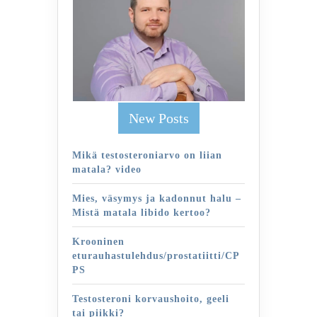
New Posts
Mikä testosteroniarvo on liian
matala? video
Mies, väsymys ja kadonnut halu –
Mistä matala libido kertoo?
Krooninen
eturauhastulehdus/prostatiitti/CP
PS
Testosteroni korvaushoito, geeli
tai piikki?