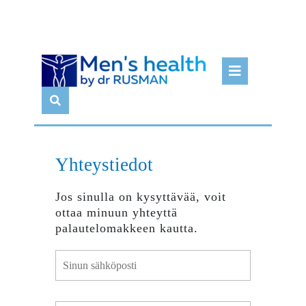
Skip
Open
to
Butto
content
Yhteystiedot
Jos sinulla on kysyttävää, voit
ottaa minuun yhteyttä
palautelomakkeen kautta.