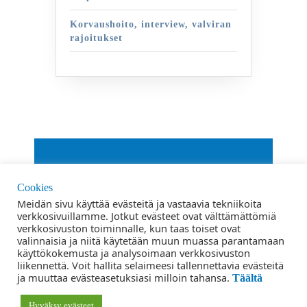
Korvaushoito, interview, valviran
rajoitukset
By VWThemes
Cookies
Scroll
Meidän sivu käyttää evästeitä ja vastaavia tekniikoita
verkkosivuillamme. Jotkut evästeet ovat välttämättömiä
Up
verkkosivuston toiminnalle, kun taas toiset ovat
Ehdot ja edellytykset
valinnaisia ​​ja niitä käytetään muun muassa parantamaan
käyttökokemusta ja analysoimaan verkkosivuston
Tietosuojaseloste
liikennettä. Voit hallita selaimeesi tallennettavia evästeitä
ja muuttaa evästeasetuksiasi milloin tahansa.
Täältä
Yhteystiedot
Hyväksy evästeet