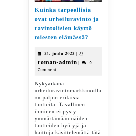
Kuinka tarpeellisia
ovat urheiluravinto ja
ravintolisien käyttö
Kuinka
miesten elämässä?
tarpeellisia
ovat
21.
|
21. joulu 2022
urheiluravinto
joulu
roman-
roman-admin
|
0
ja
2022
Comment
admin
ravintolisien
käyttö
Nykyaikana
miesten
urheiluravintomarkkinoilla
elämässä?
on paljon erilaisia
tuotteita. Tavallinen
ihminen ei pysty
ymmärtämään näiden
tuotteiden hyötyjä ja
haittoja käsittelemättä tätä