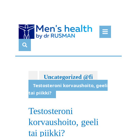
Skip
Open
to
Butto
content
Uncategorized @fi
Testosteroni korvaushoito, geeli
tai piikki?
Testosteroni
korvaushoito, geeli
tai piikki?