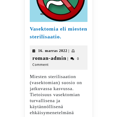
Vasektomia eli miesten
Vasektomia
sterilisaatio.
eli
miesten
16.
|
16. marras 2022
sterilisaatio.
marras
roman-
roman-admin
|
0
2022
Comment
admin
Miesten sterilisaation
(vasektomian) suosio on
jatkuvassa kasvussa.
Tietoisuus vasektomian
turvallisena ja
käytännöllisenä
ehkäisymenetelmänä