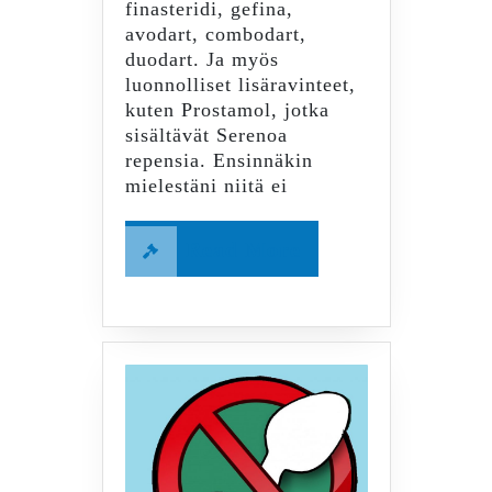
finasteridi, gefina,
avodart, combodart,
duodart. Ja myös
luonnolliset lisäravinteet,
kuten Prostamol, jotka
sisältävät Serenoa
repensia. Ensinnäkin
mielestäni niitä ei
Read
Read More
More