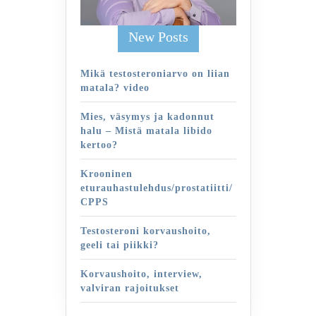
New Posts
Mikä testosteroniarvo on liian
matala? video
Mies, väsymys ja kadonnut
halu – Mistä matala libido
kertoo?
Krooninen
eturauhastulehdus/prostatiitti/
CPPS
Testosteroni korvaushoito,
geeli tai piikki?
Korvaushoito, interview,
valviran rajoitukset