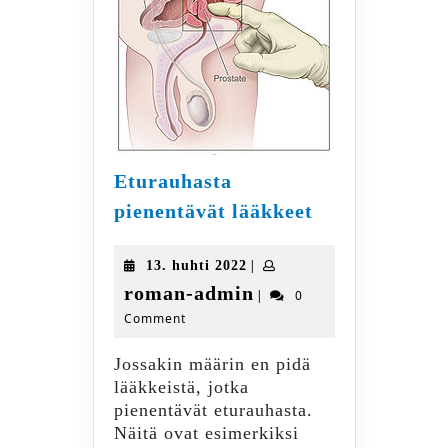
Eturauhasta
Eturauhasta
pienentävät lääkkeet
pienentävät
lääkkeet
13.
|
13. huhti 2022
huhti
roman-
roman-admin
|
0
2022
Comment
admin
Jossakin määrin en pidä
lääkkeistä, jotka
pienentävät eturauhasta.
Näitä ovat esimerkiksi