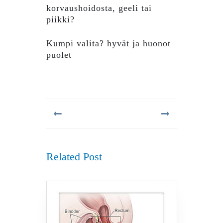
korvaushoidosta, geeli tai
piikki?
Kumpi valita? hyvät ja huonot
puolet
Artikkelien
selaus
Previous
Next
post:
post:
Related Post