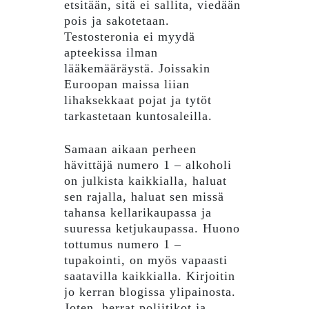
etsitään, sitä ei sallita, viedään
pois ja sakotetaan.
Testosteronia ei myydä
apteekissa ilman
lääkemääräystä. Joissakin
Euroopan maissa liian
lihaksekkaat pojat ja tytöt
tarkastetaan kuntosaleilla.
Samaan aikaan perheen
hävittäjä numero 1 – alkoholi
on julkista kaikkialla, haluat
sen rajalla, haluat sen missä
tahansa kellarikaupassa ja
suuressa ketjukaupassa. Huono
tottumus numero 1 –
tupakointi, on myös vapaasti
saatavilla kaikkialla. Kirjoitin
jo kerran blogissa ylipainosta.
Joten, herrat poliitikot ja