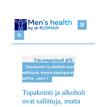
Skip
Open
to
Butto
content
Uncategorized @fi
Tupakointi ja alkoholi ovat
sallittuja, mutta dopingia ei
sallita …part 1
Tupakointi ja alkoholi
ovat sallittuja, mutta