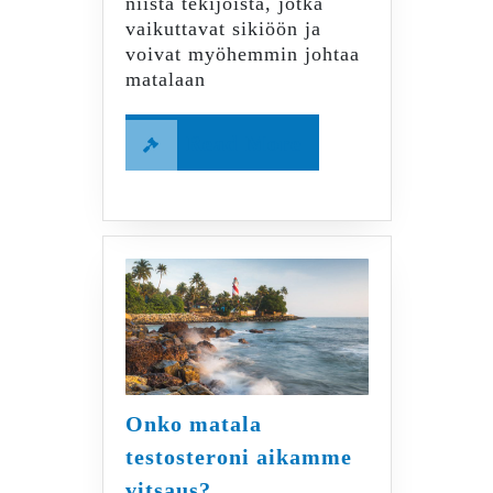
niistä tekijöistä, jotka
vaikuttavat sikiöön ja
voivat myöhemmin johtaa
matalaan
Read
Read More
More
Onko matala
testosteroni aikamme
Onko
vitsaus?