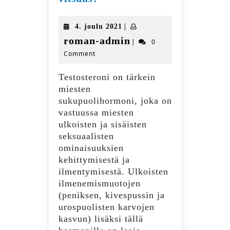
matala
testosteroni
4.
|
4. joulu 2021
aikamme
joulu
roman-
roman-admin
|
0
vitsaus?
2021
Comment
admin
Testosteroni on tärkein
miesten
sukupuolihormoni, joka on
vastuussa miesten
ulkoisten ja sisäisten
seksuaalisten
ominaisuuksien
kehittymisestä ja
ilmentymisestä. Ulkoisten
ilmenemismuotojen
(peniksen, kivespussin ja
urospuolisten karvojen
kasvun) lisäksi tällä