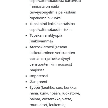
sepelvaltimotaudista kärsivistä
ihmisistä on näitä
terveysongelmia pelkästään
tupakoinnin vuoksi
Tupakointi kaksinkertaistaa
sepelvaltimotaudin riskin
Tupakan amblyopia
(näkövamma)
Ateroskleroosi (rasvan
laskeutuminen verisuonten
seinämiin ja heikentynyt
verisuonten kimmoisuus)
raajoissa
Impotenssi
Gangreeni
Syöpä (keuhko, suu, kurkku,
nenä, kurkunpään, ruokatorvi,
haima, virtsarakko, vatsa,
munuaiset, leukemia,