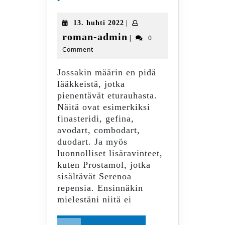
pienentävät
lääkkeet
13.
|
13. huhti 2022
huhti
roman-
roman-admin
|
0
2022
Comment
admin
Jossakin määrin en pidä
lääkkeistä, jotka
pienentävät eturauhasta.
Näitä ovat esimerkiksi
finasteridi, gefina,
avodart, combodart,
duodart. Ja myös
luonnolliset lisäravinteet,
kuten Prostamol, jotka
sisältävät Serenoa
repensia. Ensinnäkin
mielestäni niitä ei