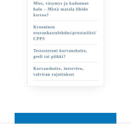
Mies, väsymys ja kadonnut
halu – Mistä matala libido
kertoo?
Krooninen
eturauhastulehdus/prostatiitti/
CPPS
Testosteroni korvaushoito,
geeli tai piikki?
Korvaushoito, interview,
valviran rajoitukset
By VWThemes