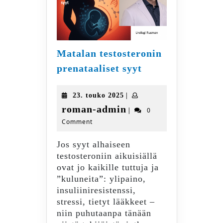
Matalan testosteronin
Matalan
prenataaliset syyt
testosteronin
prenataaliset
23.
|
23. touko 2025
syyt
touko
roman-
roman-admin
|
0
2025
Comment
admin
Jos syyt alhaiseen
testosteroniin aikuisiällä
ovat jo kaikille tuttuja ja
”kuluneita”: ylipaino,
insuliiniresistenssi,
stressi, tietyt lääkkeet –
niin puhutaanpa tänään