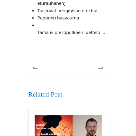
eturauhanen)
Toistuvat hengitystieinfektiot
Peptinen haavauma
Tämä ei ole lopullinen luettelo …
Artikkelien
selaus
Previous
Next
post:
post:
Related Post