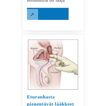
hormonilla on laaja
Read
Read More
More
Eturauhasta
Eturauhasta
pienentävät lääkkeet