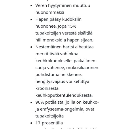
Veren hyytyminen muuttuu
huonommaksi
Hapen pääsy kudoksiin
huononee. Jopa 15%
tupakoitsijan verestä sisältää
hiilimonoksidia hapen sijaan.
Nestemäinen hartsi aiheuttaa
merkittävää vahinkoa
keuhkokudokselle: paikallinen
suoja vähenee, mukosiliaarinen
puhdistuma heikkenee,
hengitysvajaus voi kehittyä
kroonisesta
keuhkoputkentulehduksesta.
90% potilaista, joilla on keuhko-
ja emfyseema-ongelmia, ovat
tupakoitsijoita
17 prosentilla