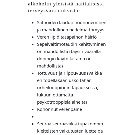
alkoholin yleisistä haittalisistä
terveysvaikutuksista:
Siittiöiden laadun huononeminen
ja mahdollinen hedelmättömyys
Veren lipiditasapainon häiriö
Sepelvaltimotaudin kehittyminen
on mahdollista (täysin väärällä
dopingin käytöllä tämä on
mahdollista)
Tottuvuus ja riippuvuus (vaikka
en todellakaan usko tähän
urheiludopingin tapauksessa,
lukuun ottamatta
psykotrooppisia aineita)
Kohonnut verenpaine
Seuraa seuraavaksi tupakoinnin
kielteisten vaikutusten luetteloa