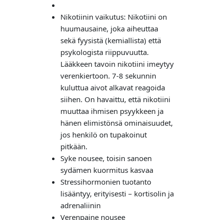
Nikotiinin vaikutus: Nikotiini on
huumausaine, joka aiheuttaa
sekä fyysistä (kemiallista) että
psykologista riippuvuutta.
Lääkkeen tavoin nikotiini imeytyy
verenkiertoon. 7-8 sekunnin
kuluttua aivot alkavat reagoida
siihen. On havaittu, että nikotiini
muuttaa ihmisen psyykkeen ja
hänen elimistönsä ominaisuudet,
jos henkilö on tupakoinut
pitkään.
Syke nousee, toisin sanoen
sydämen kuormitus kasvaa
Stressihormonien tuotanto
lisääntyy, erityisesti – kortisolin ja
adrenaliinin
Verenpaine nousee