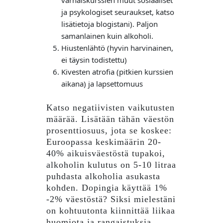
varhaiskurssien muut sosiaaliset
ja psykologiset seuraukset, katso
lisätietoja blogistani). Paljon
samanlainen kuin alkoholi.
Hiustenlähtö (hyvin harvinainen,
ei täysin todistettu)
Kivesten atrofia (pitkien kurssien
aikana) ja lapsettomuus
Katso negatiivisten vaikutusten
määrää. Lisätään tähän väestön
prosenttiosuus, jota se koskee:
Euroopassa keskimäärin 20-
40% aikuisväestöstä tupakoi,
alkoholin kulutus on 5-10 litraa
puhdasta alkoholia asukasta
kohden. Dopingia käyttää 1%
-2% väestöstä? Siksi mielestäni
on kohtuutonta kiinnittää liikaa
huomiota ja rangaistuksia