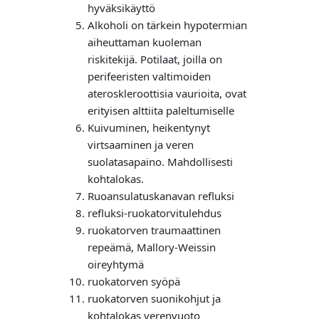
hyväksikäyttö
Alkoholi on tärkein hypotermian
aiheuttaman kuoleman
riskitekijä. Potilaat, joilla on
perifeeristen valtimoiden
ateroskleroottisia vaurioita, ovat
erityisen alttiita paleltumiselle
Kuivuminen, heikentynyt
virtsaaminen ja veren
suolatasapaino. Mahdollisesti
kohtalokas.
Ruoansulatuskanavan refluksi
refluksi-ruokatorvitulehdus
ruokatorven traumaattinen
repeämä, Mallory-Weissin
oireyhtymä
ruokatorven syöpä
ruokatorven suonikohjut ja
kohtalokas verenvuoto