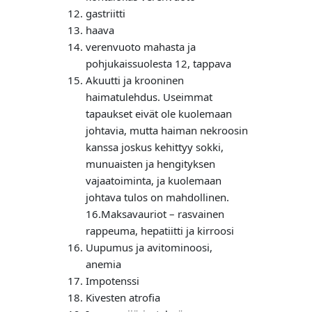
gastriitti
haava
verenvuoto mahasta ja
pohjukaissuolesta 12, tappava
Akuutti ja krooninen
haimatulehdus. Useimmat
tapaukset eivät ole kuolemaan
johtavia, mutta haiman nekroosin
kanssa joskus kehittyy sokki,
munuaisten ja hengityksen
vajaatoiminta, ja kuolemaan
johtava tulos on mahdollinen.
16.Maksavauriot – rasvainen
rappeuma, hepatiitti ja kirroosi
Uupumus ja avitominoosi,
anemia
Impotenssi
Kivesten atrofia