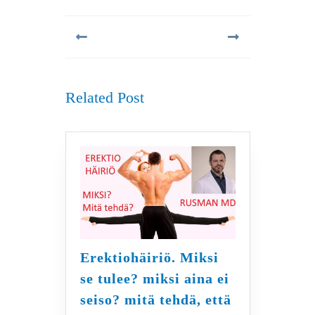
Artikkelien
selaus
Previous
Next
post:
post:
Related Post
Erektiohäiriö. Miksi
se tulee? miksi aina ei
seiso? mitä tehdä, että