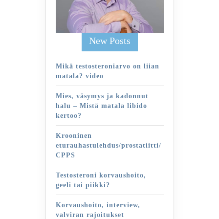
New Posts
Mikä testosteroniarvo on liian
matala? video
Mies, väsymys ja kadonnut
halu – Mistä matala libido
kertoo?
Krooninen
eturauhastulehdus/prostatiitti/
CPPS
Testosteroni korvaushoito,
geeli tai piikki?
Korvaushoito, interview,
valviran rajoitukset