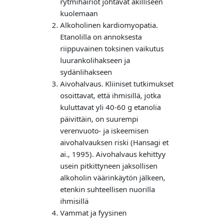
rytmihäiriöt johtavat äkilliseen
kuolemaan
Alkoholinen kardiomyopatia.
Etanolilla on annoksesta
riippuvainen toksinen vaikutus
luurankolihakseen ja
sydänlihakseen
Aivohalvaus. Kliiniset tutkimukset
osoittavat, että ihmisillä, jotka
kuluttavat yli 40-60 g etanolia
päivittäin, on suurempi
verenvuoto- ja iskeemisen
aivohalvauksen riski (Hansagi et
ai., 1995). Aivohalvaus kehittyy
usein pitkittyneen jaksollisen
alkoholin väärinkäytön jälkeen,
etenkin suhteellisen nuorilla
ihmisillä
Vammat ja fyysinen