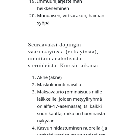
Immuunijärjestelmän
heikkeneminen
Munuaisen, virtsarakon, haiman
syöpä.
Seuraavaksi dopingin
väärinkäytöstä (ei käytöstä),
nimittäin anabolisista
steroideista. Kurssin aikana:
Akne (akne)
Maskulinointi naisilla
Maksavaurio (ominaisuus niille
lääkkeille, joiden metyyliryhmä
on alfa-17-asemassa), ts. kaikki
suun kautta, mikä on harvinaista
nykyään.
Kasvun hidastuminen nuorella (ja