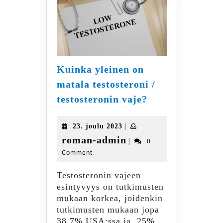
Kuinka yleinen on
matala testosteroni /
Kuinka
testosteronin vaje?
yleinen
on
23.
|
23. joulu 2023
matala
joulu
roman-
roman-admin
|
0
testosteroni
2023
Comment
admin
/
testosteronin
Testosteronin vajeen
vaje?
esintyvyys on tutkimusten
mukaan korkea, joidenkin
tutkimusten mukaan jopa
38.7% USA:ssa ja 25%