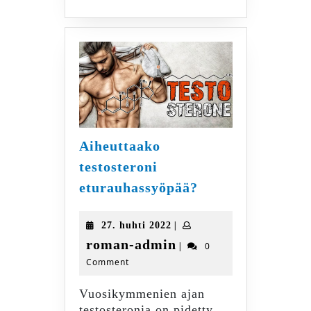
Aiheuttaako
testosteroni
Aiheuttaako
eturauhassyöpää?
testosteroni
eturauhassyöpää
27.
|
27. huhti 2022
huhti
roman-
roman-admin
|
0
2022
Comment
admin
Vuosikymmenien ajan
testosteronia on pidetty