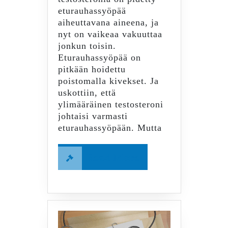
eturauhassyöpää
aiheuttavana aineena, ja
nyt on vaikeaa vakuuttaa
jonkun toisin.
Eturauhassyöpää on
pitkään hoidettu
poistomalla kivekset. Ja
uskottiin, että
ylimääräinen testosteroni
johtaisi varmasti
eturauhassyöpään. Mutta
Read
Read More
More