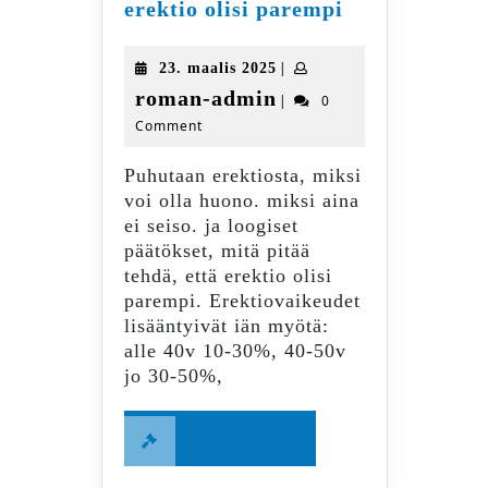
Erektiohäiriö
erektio olisi parempi
Miksi
se
23.
|
23. maalis 2025
tulee?
maalis
roman-
roman-admin
|
0
miksi
2025
Comment
admin
aina
ei
Puhutaan erektiosta, miksi
seiso?
voi olla huono. miksi aina
mitä
ei seiso. ja loogiset
tehdä,
päätökset, mitä pitää
että
tehdä, että erektio olisi
erektio
parempi. Erektiovaikeudet
olisi
lisääntyivät iän myötä:
parempi
alle 40v 10-30%, 40-50v
jo 30-50%,
Read
Read More
More