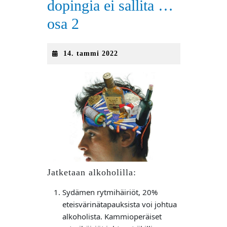
dopingia ei sallita …
osa 2
14.
14. tammi 2022
tammi
2022
Jatketaan alkoholilla:
Sydämen rytmihäiriöt, 20%
eteisvärinätapauksista voi johtua
alkoholista. Kammioperäiset