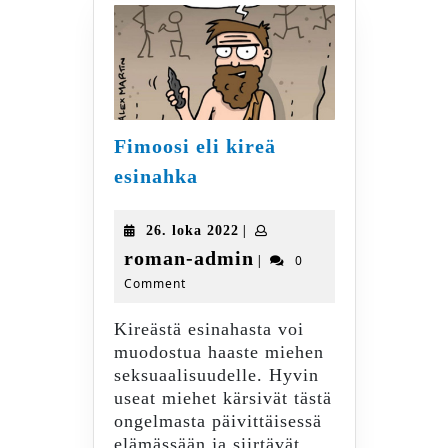
Fimoosi eli kireä
Fimoosi
esinahka
eli
kireä
26.
|
26. loka 2022
esinahka
loka
roman-
roman-admin
|
0
2022
Comment
admin
Kireästä esinahasta voi
muodostua haaste miehen
seksuaalisuudelle. Hyvin
useat miehet kärsivät tästä
ongelmasta päivittäisessä
elämässään ja siirtävät