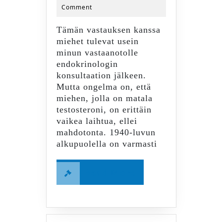
2021
Comment
admin
Tämän vastauksen kanssa
miehet tulevat usein
minun vastaanotolle
endokrinologin
konsultaation jälkeen.
Mutta ongelma on, että
miehen, jolla on matala
testosteroni, on erittäin
vaikea laihtua, ellei
mahdotonta. 1940-luvun
alkupuolella on varmasti
Read
Read More
More