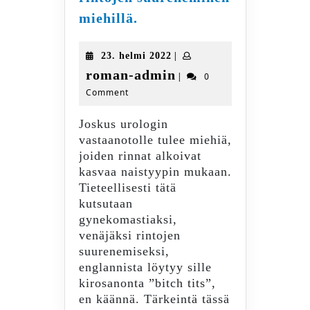
Gynekomastia
miehillä.
–
rintojen
23.
|
23. helmi 2022
suureneminen
helmi
roman-
roman-admin
|
0
miehillä.
2022
Comment
admin
Joskus urologin
vastaanotolle tulee miehiä,
joiden rinnat alkoivat
kasvaa naistyypin mukaan.
Tieteellisesti tätä
kutsutaan
gynekomastiaksi,
venäjäksi rintojen
suurenemiseksi,
englannista löytyy sille
kirosanonta ”bitch tits”,
en käännä. Tärkeintä tässä