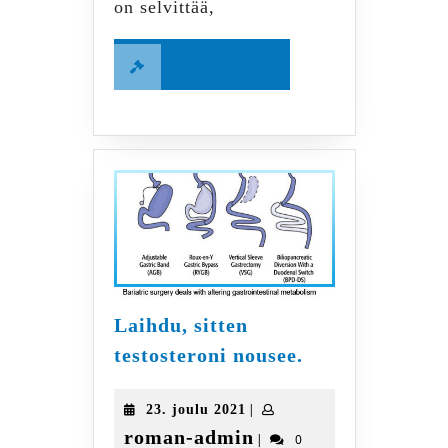
on selvittää,
Read
Read More
More
Laihdu, sitten
Laihdu,
testosteroni nousee.
sitten
testosteroni
23.
|
23. joulu 2021
nousee.
joulu
roman-
roman-admin
|
0