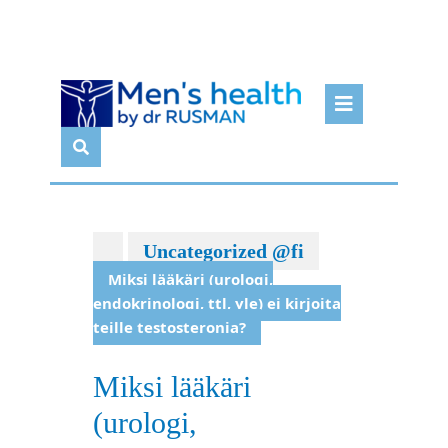
Skip
Open
to
Butto
content
Uncategorized @fi
Miksi lääkäri (urologi,
endokrinologi, ttl, yle) ei kirjoita
teille testosteronia?
Miksi lääkäri
(urologi,