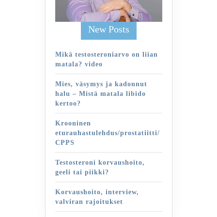
New Posts
Mikä testosteroniarvo on liian
matala? video
Mies, väsymys ja kadonnut
halu – Mistä matala libido
kertoo?
Krooninen
eturauhastulehdus/prostatiitti/
CPPS
Testosteroni korvaushoito,
geeli tai piikki?
Korvaushoito, interview,
valviran rajoitukset