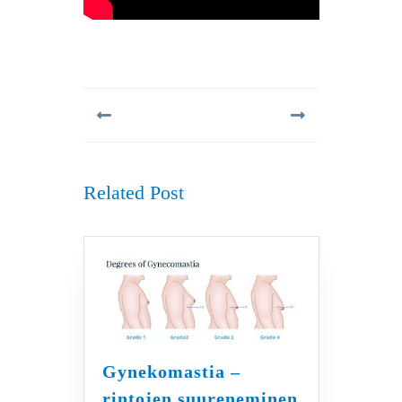
Artikkelien
selaus
Previous
Next
post:
post:
Related Post
Gynekomastia –
rintojen suureneminen