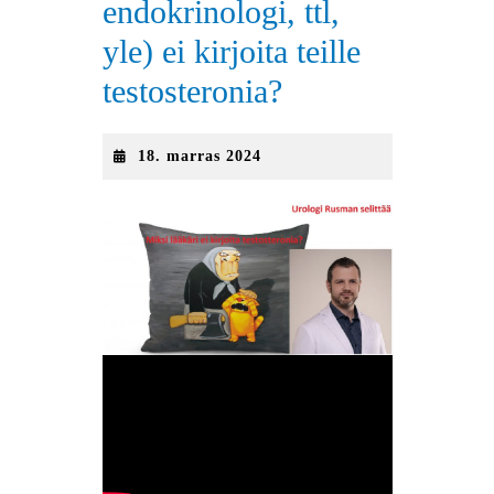
endokrinologi, ttl,
yle) ei kirjoita teille
testosteronia?
18.
18. marras 2024
marras
2024