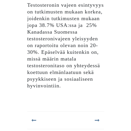
Testosteronin vajeen esintyvyys
on tutkimusten mukaan korkea,
joidenkin tutkimusten mukaan
jopa 38.7% USA:ssa ja 25%
Kanadassa Suomessa
testosteronivajeen yleisyyden
on raportoitu olevan noin 20-
30%. Epäselvää kuitenkin on,
missä määrin matala
testosteronitaso on yhteydessä
koettuun elmänlaatuun sekä
psyykkiseen ja sosiaaliseen
hyvinvointiin.
Artikkelien
selaus
Previous
Next