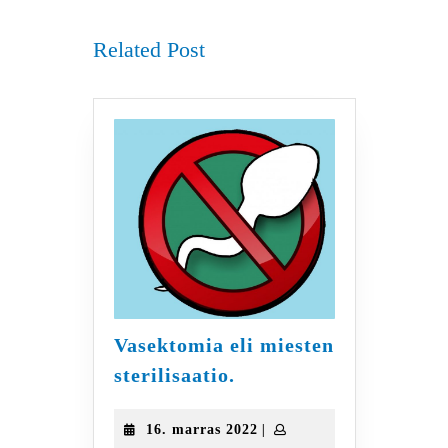
post:
post:
Related Post
Vasektomia eli miesten
Vasektomia
sterilisaatio.
eli
miesten
16.
|
16. marras 2022
sterilisaatio.