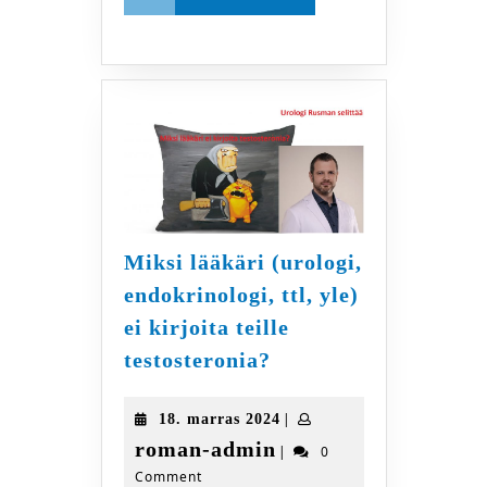
More
Miksi lääkäri (urologi,
endokrinologi, ttl, yle)
ei kirjoita teille
Miksi
testosteronia?
lääkäri
(urologi,
18.
|
18. marras 2024
endokrinologi,
marras
roman-
roman-admin
|
0
ttl,
2024
Comment
admin
yle)