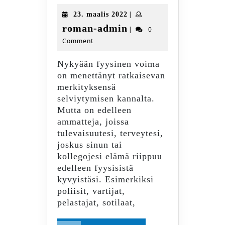
testosteroni
23.
|
23. maalis 2022
maalis
roman-
roman-admin
|
0
2022
Comment
admin
Nykyään fyysinen voima
on menettänyt ratkaisevan
merkityksensä
selviytymisen kannalta.
Mutta on edelleen
ammatteja, joissa
tulevaisuutesi, terveytesi,
joskus sinun tai
kollegojesi elämä riippuu
edelleen fyysisistä
kyvyistäsi. Esimerkiksi
poliisit, vartijat,
pelastajat, sotilaat,