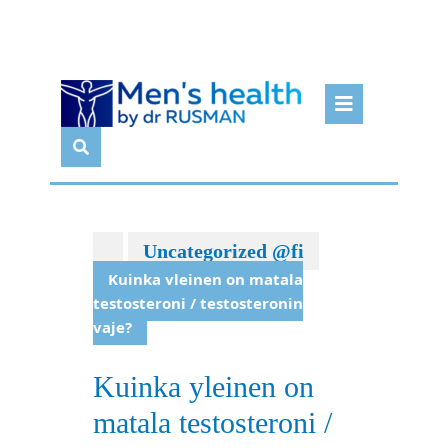
Skip
Open
to
Butto
content
Uncategorized @fi
Kuinka yleinen on matala
testosteroni / testosteronin
vaje?
Kuinka yleinen on
matala testosteroni /