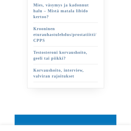
Mies, väsymys ja kadonnut
halu – Mistä matala libido
kertoo?
Krooninen
eturauhastulehdus/prostatiitti/
CPPS
Testosteroni korvaushoito,
geeli tai piikki?
Korvaushoito, interview,
valviran rajoitukset
By VWThemes