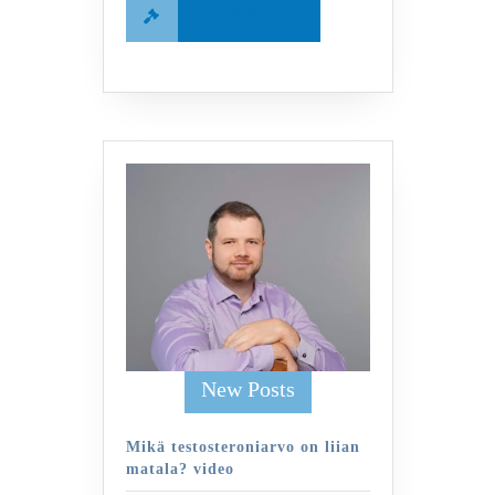
Read
Read More
More
New Posts
Mikä testosteroniarvo on liian
matala? video