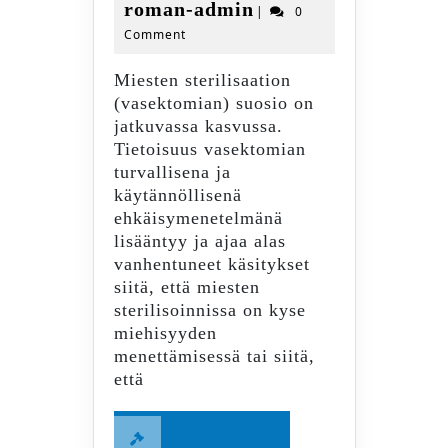
marras
roman-
roman-admin
|
0
2022
Comment
admin
Miesten sterilisaation
(vasektomian) suosio on
jatkuvassa kasvussa.
Tietoisuus vasektomian
turvallisena ja
käytännöllisenä
ehkäisymenetelmänä
lisääntyy ja ajaa alas
vanhentuneet käsitykset
siitä, että miesten
sterilisoinnissa on kyse
miehisyyden
menettämisessä tai siitä,
että
Read
Read More