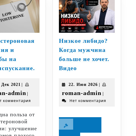
остероновая
Низкое либидо?
пия и
Когда мужчина
бы на
больше не хочет.
Тестостероновая
Низкое
испускание.
Видео
терапия
либидо?
и
Когда
26.
|
22.
|
. Дек 2021
22. Июн 2026
жалобы
мужчина
Дек
Июн
roman-
roman-
an-admin
roman-admin
|
|
на
больше
2021
2026
т комментария
Нет комментария
admin
admin
мочеиспускание.
не
хочет.
дна польза от
Видео
стероновой
Читайте
ии: улучшение
омов плохого