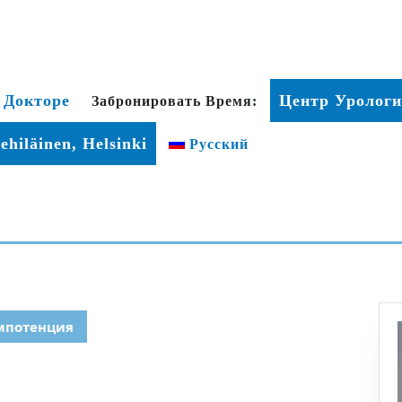
 Докторе
Центр Урологи
Забронировать Время:
ehiläinen, Helsinki
Русский
мпотенция