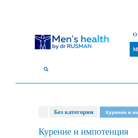
Перейти
к
О
содержимому
M
Без категории
Курение и и
Курение и импотенция