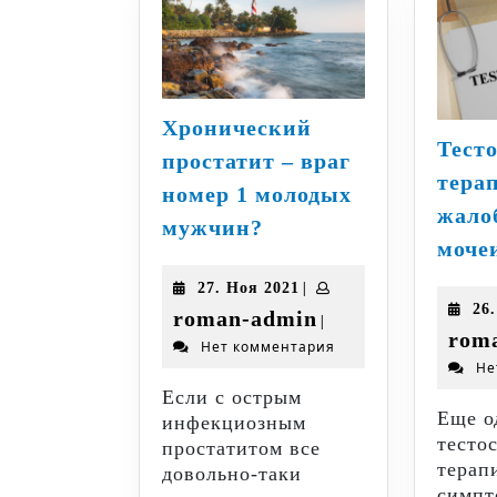
Хронический
Тест
простатит – враг
тера
номер 1 молодых
жало
Хронический
мужчин?
простатит
моче
–
27.
|
27. Ноя 2021
враг
26
Ноя
roman-
roman-admin
|
номер
2021
rom
Нет комментария
admin
1
Не
молодых
Если с острым
мужчин?
Еще о
инфекциозным
тесто
простатитом все
терап
довольно-таки
симпт