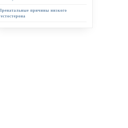
Пренатальные причины низкого
тестостерона