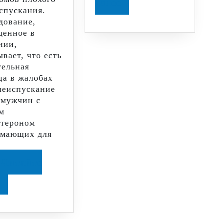
Читайте
далее
спускания.
далее
дование,
денное в
нии,
вает, что есть
тельная
ца в жалобах
чеиспускание
 мужчин с
м
стероном
мающих для
Читайте
Читайте
далее