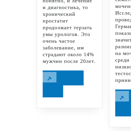
понятно, и лечение
мочеи
и диагностика, то
Иссле
хронический
прове
простатит
Герма
продолжает терзать
показы
умы урологов. Это
значи
очень частое
разни
заболевание, им
на мо
страдают около 14%
среди
мужчин после 20лет.
низки
тесто
Читайте
прини
Читайте
далее
далее
далее