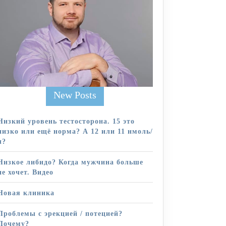
New Posts
Низкий уровень тестосторона. 15 это
низко или ещё норма? А 12 или 11 нмоль/
л?
Низкое либидо? Когда мужчина больше
не хочет. Видео
Новая клиника
Проблемы с эрекцией / потецией?
Почему?