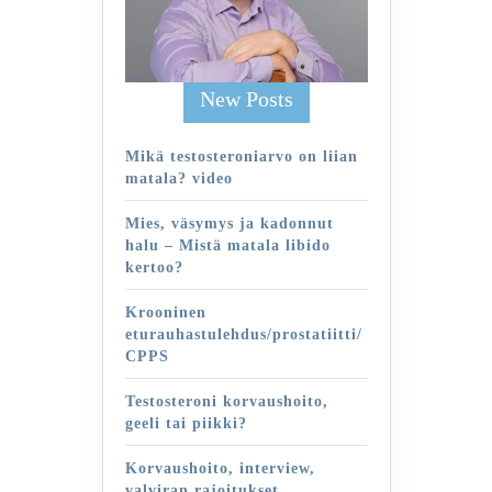
New Posts
Mikä testosteroniarvo on liian
matala? video
Mies, väsymys ja kadonnut
halu – Mistä matala libido
kertoo?
Krooninen
eturauhastulehdus/prostatiitti/
CPPS
Testosteroni korvaushoito,
geeli tai piikki?
Korvaushoito, interview,
valviran rajoitukset