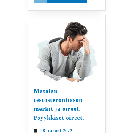
MORE
Matalan
testosteronitason
merkit ja oireet.
Matalan
Psyykkiset oireet.
testosteronitason
merkit
28.
28. tammi 2022