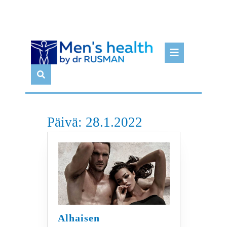
Skip
Open
to
Butto
content
Päivä:
28.1.2022
Alhaisen