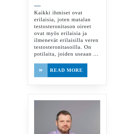
ja
tammi
2022
oireet.
Kaikki ihmiset ovat
Psyykkiset
erilaisia, joten matalan
oireet.
testosteronitason oireet
ovat myös erilaisia ja
ilmenevät erilaisilla veren
testosteronitasoilla. On
potilaita, joiden useaan ...
READ
READ MORE
MORE