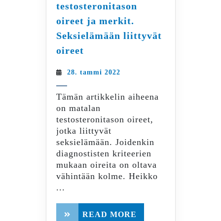
testosteronitason
oireet ja merkit.
Seksielämään liittyvät
Alhaisen
oireet
testosteronitason
oireet
28.
28. tammi 2022
ja
tammi
merkit.
2022
Tämän artikkelin aiheena
Seksielämään
on matalan
liittyvät
testosteronitason oireet,
oireet
jotka liittyvät
seksielämään. Joidenkin
diagnostisten kriteerien
mukaan oireita on oltava
vähintään kolme. Heikko
...
READ
READ MORE