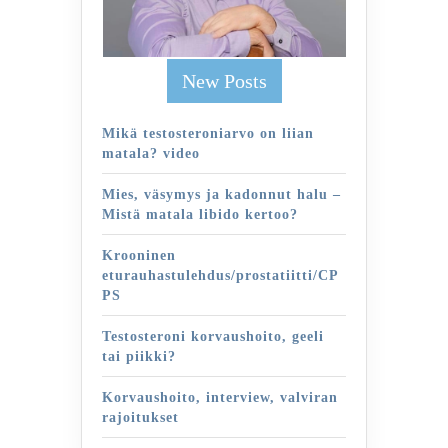
New Posts
Mikä testosteroniarvo on liian
matala? video
Mies, väsymys ja kadonnut halu –
Mistä matala libido kertoo?
Krooninen
eturauhastulehdus/prostatiitti/CP
PS
Testosteroni korvaushoito, geeli
tai piikki?
Korvaushoito, interview, valviran
rajoitukset