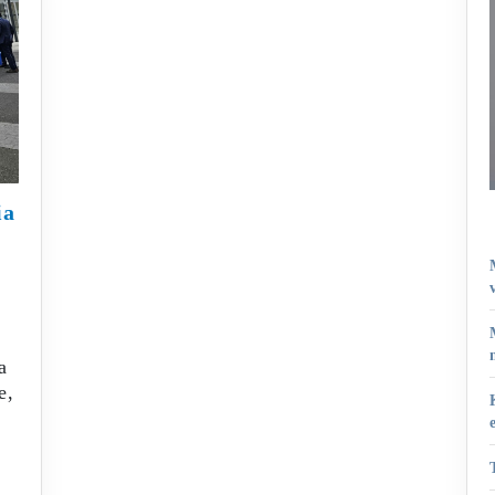
Urologisesta
ia
kongressista
uutisia
a
e,