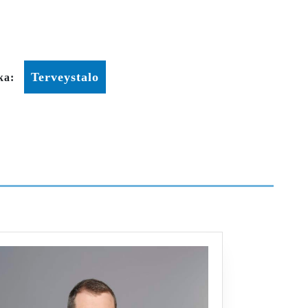
Terveystalo
ka: