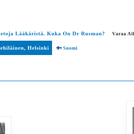
ietoja Lääkäristä. Kuka On Dr Rusman?
Varaa Ai
ehiläinen, Helsinki
Suomi