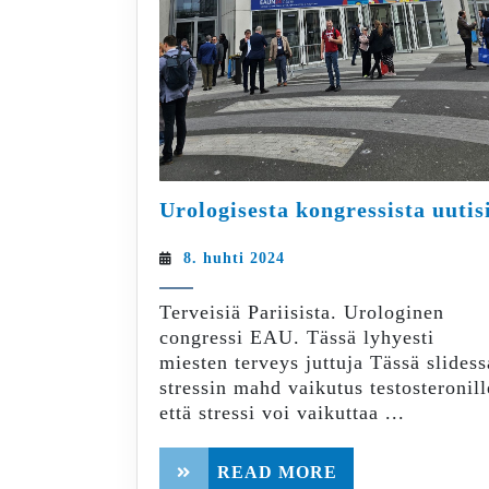
Urologisesta kongressista uutis
8.
8. huhti 2024
huhti
2024
Terveisiä Pariisista. Urologinen
congressi EAU. Tässä lyhyesti
miesten terveys juttuja Tässä slidess
stressin mahd vaikutus testosteronill
että stressi voi vaikuttaa ...
READ
READ MORE
MORE