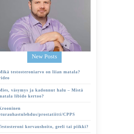
New Posts
Mikä testosteroniarvo on liian matala?
video
Mies, väsymys ja kadonnut halu – Mistä
matala libido kertoo?
Krooninen
eturauhastulehdus/prostatiitti/CPPS
Testosteroni korvaushoito, geeli tai piikki?