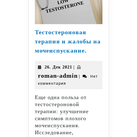
Тестостероновая
терапия и жалобы на
Тестостеронова
мочеиспускание.
терапия
и
26.
|
26. Дек 2021
жалобы
Дек
roman-
roman-admin
|
Нет
на
2021
комментария
admin
мочеиспускание
Еще одна польза от
тестостероновой
терапии: улучшение
симптомов плохого
мочеиспускания.
Исследование,