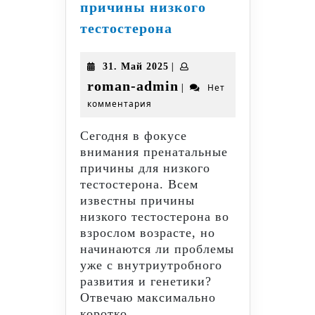
причины низкого
Пренатальные
тестостерона
причины
низкого
31.
|
31. Май 2025
тестостерона
Май
roman-
roman-admin
|
Нет
2025
комментария
admin
Сегодня в фокусе
внимания пренатальные
причины для низкого
тестостерона. Всем
известны причины
низкого тестостерона во
взрослом возрасте, но
начинаются ли проблемы
уже с внутриутробного
развития и генетики?
Отвечаю максимально
коротко