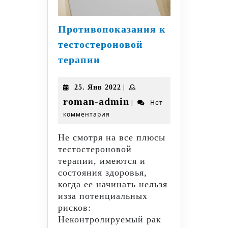
Противопоказания к
тестостероновой
Противопоказания
терапии
к
тестостероновой
25.
|
25. Янв 2022
терапии
Янв
roman-
roman-admin
|
Нет
2022
комментария
admin
Не смотря на все плюсы
тестостероновой
терапии, имеются и
состояния здоровья,
когда ее начинать нельзя
изза потенциальных
рисков:
Неконтролируемый рак