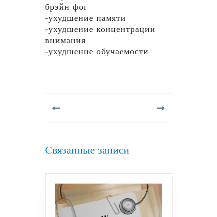
брэйн фог
-ухудшение памяти
-ухудшение концентрации
внимания
-ухудшение обучаемости
Навигация
по
записям
Предыдущая
Следующая
запись:
запись:
Связанные записи