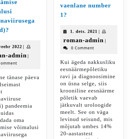
äämise
vaenlane number
lusi
Krooniline
1?
naviirusega
eesnäärmepõletik
–
Kuidas
d)?
1.
|
1. dets. 2021
noorte
suurendada
dets.
roman-
roman-admin
|
meeste
oma
2021
9.
|
veebr 2022
0 Comment
admin
vaenlane
ellujäämise
veebr
roman-
an-admin
|
number
võimalusi
2022
Kui ägeda nakkusliku
Comment
admin
1?
koroonaviirusega
eesnäärmepõletiku
(Covid)?
ravi ja diagnoosimine
me tänase päeva
on üsna selge, siis
lseimast
krooniline eesnäärme
t
põletik vaevab
aviiruse
jätkuvalt uroloogide
i) pandeemia
meelt. See on väga
Kuidas
levinud seisund, mis
ndada oma
mõjutab umbes 14%
ämise võimalusi
20-aastastest
aviirusega