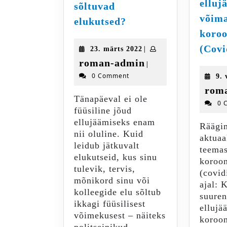
elluj
sõltuvad
võima
Testosteroonist
elukutsed?
sõltuvad
koroo
elukutsed?
(Covi
23.
|
23. märts 2022
märts
roman-
roman-admin
|
2022
0 Comment
9. 
admin
rom
Tänapäeval ei ole
0 
füüsiline jõud
ellujäämiseks enam
Räägi
nii oluline. Kuid
aktuaa
leidub jätkuvalt
teemas
elukutseid, kus sinu
koroon
tulevik, tervis,
(covid
mõnikord sinu või
ajal: 
kolleegide elu sõltub
suure
ikkagi füüsilisest
ellujä
võimekusest – näiteks
koroon
politseinikud,