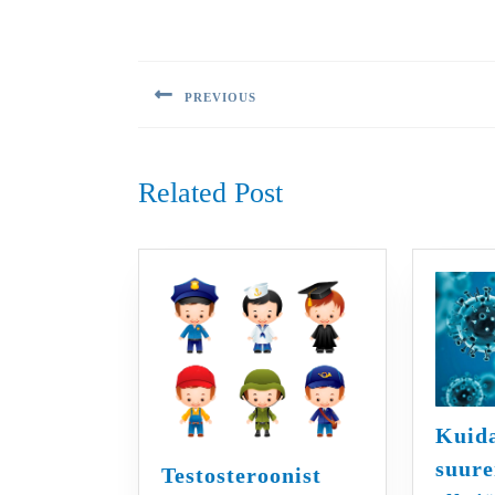
Navigeerimine
PREVIOUS
Previous
post:
Related Post
Kuid
suur
Testosteroonist