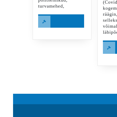
(Covi
turvamehed,
kogem
räägin
Read
selleks
Read More
võimal
More
läbipõ