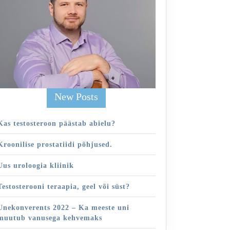
New Posts
Kas testosteroon päästab abielu?
Kroonilise prostatiidi põhjused.
Uus uroloogia kliinik
Testosterooni teraapia, geel või süst?
Unekonverents 2022 – Ka meeste uni
muutub vanusega kehvemaks