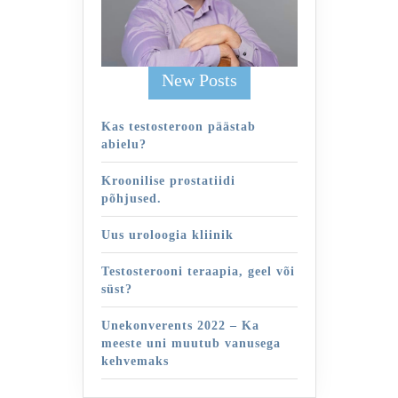
New Posts
Kas testosteroon päästab
abielu?
Kroonilise prostatiidi
põhjused.
Uus uroloogia kliinik
Testosterooni teraapia, geel või
süst?
Unekonverents 2022 – Ka
meeste uni muutub vanusega
kehvemaks