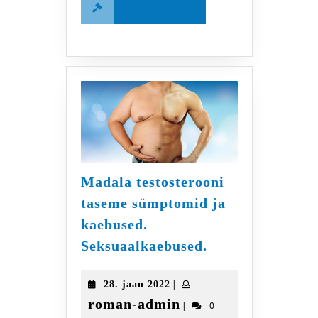
Read
Read More
More
Madala testosterooni
taseme sümptomid ja
kaebused.
Madala
Seksuaalkaebused.
testosterooni
taseme
28.
|
28. jaan 2022
sümptomid
jaan
roman-
roman-admin
|
0
ja
2022