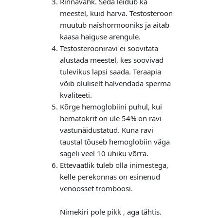
Rinnavähk. Seda leidub ka
meestel, kuid harva. Testosteroon
muutub naishormooniks ja aitab
kaasa haiguse arengule.
Testosterooniravi ei soovitata
alustada meestel, kes soovivad
tulevikus lapsi saada. Teraapia
võib oluliselt halvendada sperma
kvaliteeti.
Kõrge hemoglobiini puhul, kui
hematokrit on üle 54% on ravi
vastunäidustatud. Kuna ravi
taustal tõuseb hemoglobiin väga
sageli veel 10 ühiku võrra.
Ettevaatlik tuleb olla inimestega,
kelle perekonnas on esinenud
venoosset tromboosi.
Nimekiri pole pikk , aga tähtis.