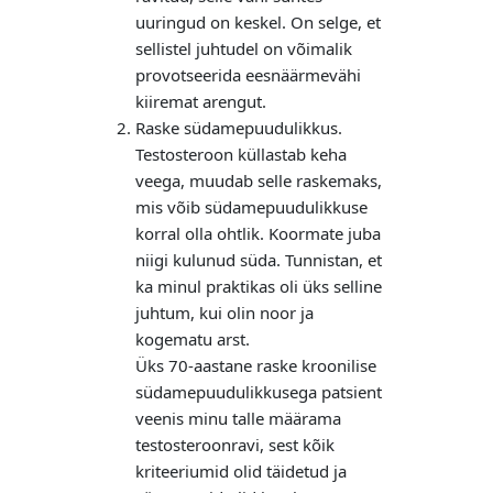
uuringud on keskel. On selge, et
sellistel juhtudel on võimalik
provotseerida eesnäärmevähi
kiiremat arengut.
Raske südamepuudulikkus.
Testosteroon küllastab keha
veega, muudab selle raskemaks,
mis võib südamepuudulikkuse
korral olla ohtlik. Koormate juba
niigi kulunud süda. Tunnistan, et
ka minul praktikas oli üks selline
juhtum, kui olin noor ja
kogematu arst.
Üks 70-aastane raske kroonilise
südamepuudulikkusega patsient
veenis minu talle määrama
testosteroonravi, sest kõik
kriteeriumid olid täidetud ja