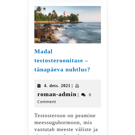
Madal
testosteroonitase –
Madal
tänapäeva nuhtlus?
testosteroonita
–
4.
|
4. dets. 2021
tänapäeva
dets.
roman-
roman-admin
|
0
nuhtlus?
2021
Comment
admin
Testosteroon on peamine
meessuguhormoon, mis
vastutab meeste väliste ja