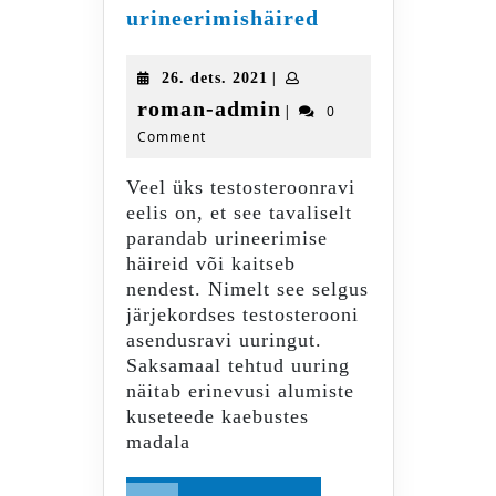
Testosteroonravi
urineerimishäired
ja
urineerimishäir
26.
|
26. dets. 2021
dets.
roman-
roman-admin
|
0
2021
Comment
admin
Veel üks testosteroonravi
eelis on, et see tavaliselt
parandab urineerimise
häireid või kaitseb
nendest. Nimelt see selgus
järjekordses testosterooni
asendusravi uuringut.
Saksamaal tehtud uuring
näitab erinevusi alumiste
kuseteede kaebustes
madala