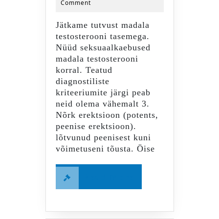
Comment
admin
kaebused.
Seksuaalkaebuse
Jätkame tutvust madala
testosterooni tasemega.
Nüüd seksuaalkaebused
madala testosterooni
korral. Teatud
diagnostiliste
kriteeriumite järgi peab
neid olema vähemalt 3.
Nõrk erektsioon (potents,
peenise erektsioon).
lõtvunud peenisest kuni
võimetuseni tõusta. Öise
Read
Read More
More