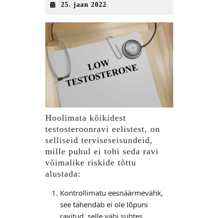
25.
25. jaan 2022
jaan
2022
Hoolimata kõikidest
testosteroonravi eelistest, on
selliseid terviseseisundeid,
mille puhul ei tohi seda ravi
võimalike riskide tõttu
alustada:
Kontrollimatu eesnäärmevähk,
see tähendab ei ole lõpuni
ravitud, selle vähi suhtes