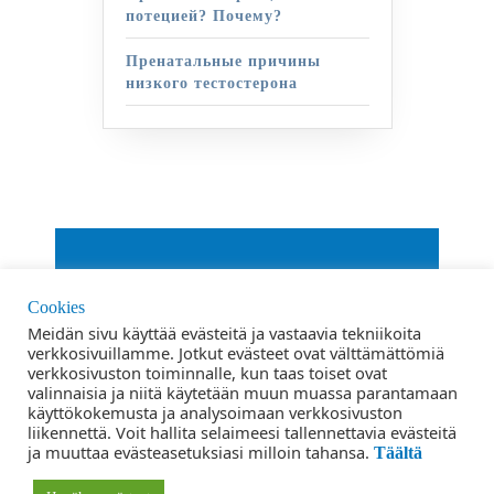
потецией? Почему?
Пренатальные причины
низкого тестостерона
От VWThemes
Cookies
Прокрутить
Meidän sivu käyttää evästeitä ja vastaavia tekniikoita
verkkosivuillamme. Jotkut evästeet ovat välttämättömiä
вверх
verkkosivuston toiminnalle, kun taas toiset ovat
Условия
valinnaisia ​​ja niitä käytetään muun muassa parantamaan
käyttökokemusta ja analysoimaan verkkosivuston
liikennettä. Voit hallita selaimeesi tallennettavia evästeitä
Политика конфиденциальности
ja muuttaa evästeasetuksiasi milloin tahansa.
Täältä
Контакты