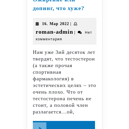
Ожирение
допинг, что хуже?
или
допинг,
16.
|
16. Мар 2022
что
Мар
roman-
roman-admin
|
Нет
хуже?
2022
комментария
admin
Нам уже 3ий десяток лет
твердят, что тестостерон
(а также прочая
спортивная
фармакология) в
эстетических целях – это
очень плохо. Что от
тестостерона печень не
стоит, а половой член
разлагается…ой,
Читайте
Читайте далее