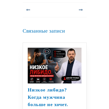
по
записям
Предыдущая
Следующая
запись:
запись:
Связанные записи
Низкое либидо?
Когда мужчина
больше не хочет.