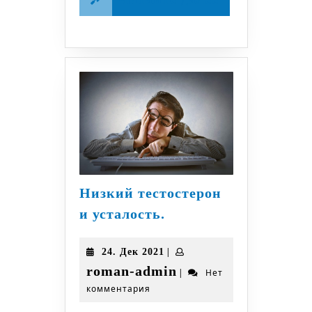
далее
Низкий тестостерон
Низкий
и усталость.
тестостерон
и
24.
|
24. Дек 2021
усталость.
Дек
roman-
roman-admin
|
Нет
2021
комментария
admin