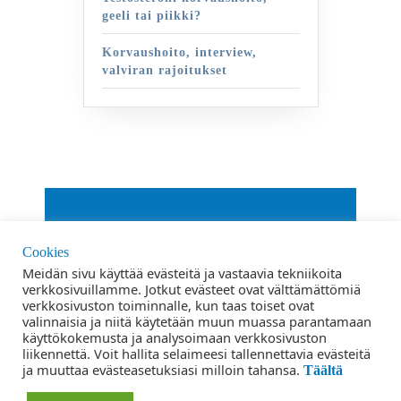
geeli tai piikki?
Korvaushoito, interview,
valviran rajoitukset
By VWThemes
Cookies
Scroll
Meidän sivu käyttää evästeitä ja vastaavia tekniikoita
verkkosivuillamme. Jotkut evästeet ovat välttämättömiä
Up
verkkosivuston toiminnalle, kun taas toiset ovat
Ehdot ja edellytykset
valinnaisia ​​ja niitä käytetään muun muassa parantamaan
käyttökokemusta ja analysoimaan verkkosivuston
Tietosuojaseloste
liikennettä. Voit hallita selaimeesi tallennettavia evästeitä
ja muuttaa evästeasetuksiasi milloin tahansa.
Täältä
Yhteystiedot