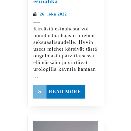
esinahka
eli
kireä
26.
26. loka 2022
esinahka
loka
2022
Kireästä esinahasta voi
muodostua haaste miehen
seksuaalisuudelle. Hyvin
useat miehet kärsivät tästä
ongelmasta päivittäisessä
elämässään ja siirtävät
urologilla käyntiä hamaan
...
READ
READ MORE
MORE