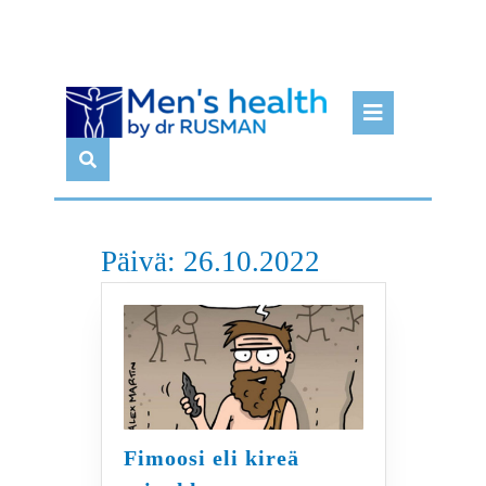
Skip
Open
to
Butto
content
Päivä:
26.10.2022
Fimoosi eli kireä
Fimoosi