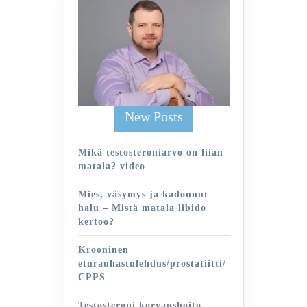
New Posts
Mikä testosteroniarvo on liian
matala? video
Mies, väsymys ja kadonnut
halu – Mistä matala libido
kertoo?
Krooninen
eturauhastulehdus/prostatiitti/
CPPS
Testosteroni korvaushoito,