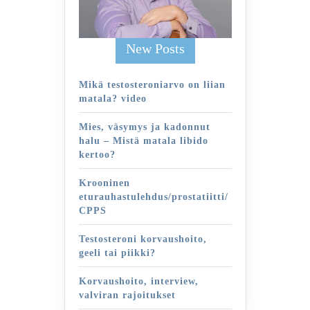
New Posts
Mikä testosteroniarvo on liian
matala? video
Mies, väsymys ja kadonnut
halu – Mistä matala libido
kertoo?
Krooninen
eturauhastulehdus/prostatiitti/
CPPS
Testosteroni korvaushoito,
geeli tai piikki?
Korvaushoito, interview,
valviran rajoitukset