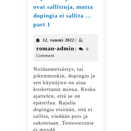
ovat sallittuja, mutta
dopingia ei sallita …
Tupakointi
part 1
ja
alkoholi
12.
|
12. tammi 2022
ovat
tammi
roman-
roman-admin
|
0
sallittuja,
2022
Comment
admin
mutta
dopingia
Noidanmetsästys, tai
ei
pikemminkin, dopingin ja
sallita
sen käyttäjien on aina
…
koskettanut minua. Koska
part
ajattelen, että se on
1
epäreilua. Rajalla
dopingia etsitään, sitä ei
sallita, viedään pois ja
sakotetaan. Testosteronia
ei myydä