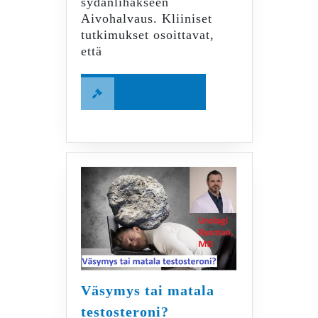
sydänlihakseen
Aivohalvaus. Kliiniset
tutkimukset osoittavat,
että
Read
Read More
More
Väsymys tai matala
Väsymys
testosteroni?