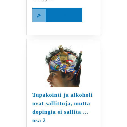
Read
Read More
More
Tupakointi ja alkoholi
ovat sallittuja, mutta
dopingia ei sallita …
Tupakointi
osa 2
ja