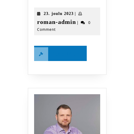
tai
matala
23.
|
23. joulu 2023
testosteroni?
joulu
roman-
roman-admin
|
0
2023
Comment
admin
Read
Read More
More