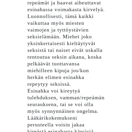
repeämät ja haavat aiheuttavat
esinahassa voimakasta kirvelyä.
Luonnollisesti, tämä kaikki
vaikuttaa myös miesten
vaimojen ja tyttöystävien
seksielämään. Miehet joko
yksinkertaisesti kieltäytyvät
seksistä tai naiset eivät uskalla
rentoutua seksin aikana, koska
pelkäävät tuottavansa
miehilleen kipuja jos/kun
herkän elimen esinahka
repeytyy seksissä.
Esinahka voi kireytyä
tulehduksen, vamman/repeämän
seurauksena, tai se voi olla
myös synnynnäinen ongelma.
Lääkärikokemukseni
perusteella voisin jakaa
kireästä esinahasta kärsiviä