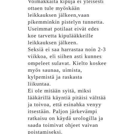
Voimakkaita kipuja ei yleisesti
ottaen tule myöskään
leikkauksen jälkeen,vaan
pikemminkin pistelyn tunnetta.
Useimmat potilaat eivät edes
koe tarvetta kipulääkkeille
leikkauksen jälkeen.
Seksiä ei saa harrastaa noin 2-3
viikkoa, eli siihen asti kunnes
ompeleet sulavat. Kielto koskee
myös saunaa, uimista,
kylpemistä ja raskasta
liikuntaa.
Ei ole mitään syitä, miksi
lääkärillä käyntiä pitäisi välttää
ja toivoa, että esinahka venyy
itsestään. Paljon järkevämpi
ratkaisu on käydä urologilla ja
saada toimivat ohjeet vaivan
poistamiseksi.