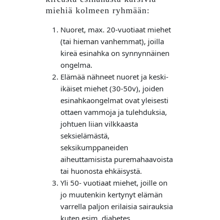
miehiä kolmeen ryhmään:
Nuoret, max. 20-vuotiaat miehet
(tai hieman vanhemmat), joilla
kireä esinahka on synnynnäinen
ongelma.
Elämää nähneet nuoret ja keski-
ikäiset miehet (30-50v), joiden
esinahkaongelmat ovat yleisesti
ottaen vammoja ja tulehduksia,
johtuen liian vilkkaasta
seksielämästä,
seksikumppaneiden
aiheuttamisista puremahaavoista
tai huonosta ehkäisystä.
Yli 50- vuotiaat miehet, joille on
jo muutenkin kertynyt elämän
varrella paljon erilaisia sairauksia
kuten esim. diabetes,