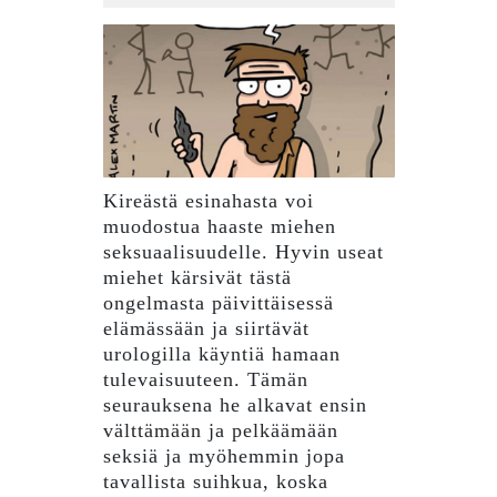
loka
2022
Kireästä esinahasta voi
muodostua haaste miehen
seksuaalisuudelle. Hyvin useat
miehet kärsivät tästä
ongelmasta päivittäisessä
elämässään ja siirtävät
urologilla käyntiä hamaan
tulevaisuuteen. Tämän
seurauksena he alkavat ensin
välttämään ja pelkäämään
seksiä ja myöhemmin jopa
tavallista suihkua, koska