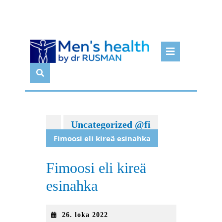
Skip
Open
to
Butto
content
Uncategorized @fi
Fimoosi eli kireä esinahka
Fimoosi eli kireä
esinahka
26.
26. loka 2022