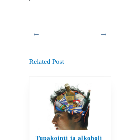
Artikkelien
selaus
Previous
Next
post:
post:
Related Post
Tupakointi ja alkoholi