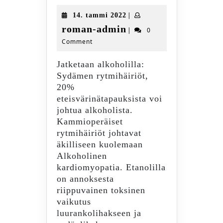
alkoholi
14.
|
14. tammi 2022
ovat
tammi
roman-
roman-admin
|
0
sallittuja,
2022
Comment
admin
mutta
dopingia
Jatketaan alkoholilla:
ei
Sydämen rytmihäiriöt,
sallita
20%
…
eteisvärinätapauksista voi
osa
johtua alkoholista.
2
Kammioperäiset
rytmihäiriöt johtavat
äkilliseen kuolemaan
Alkoholinen
kardiomyopatia. Etanolilla
on annoksesta
riippuvainen toksinen
vaikutus
luurankolihakseen ja