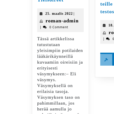
teille
testosteronitason
merkit
testo
25.
|
25. maalis 2022
ja
maalis
roman-
roman-admin
oireet.
2022
18
|
0 Comment
admin
Yleisoireet
r
Tässä artikkelissa
|
tutustutaan
yleisimpiin potilaiden
lääkärikäynneillä
kuvaamiin oireisiin ja
erityisesti
väsymykseen:– Eli
väsymys.
Väsymyksellä on
erilaisia tasoja.
Väsymyksen taso on
pahimmillaan, jos
herää aamulla jo