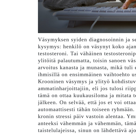
Väsymyksen syiden diagnosoinnin ja sel
kysymys: henkilö on väsynyt koko ajan 
testosteroni. Tai vähäinen testosteronip
ylitöitä palautumatta, toisin sanoen vä
arvoitus kanasta ja munasta, mikä tuli
ihmisillä on ensimmäinen vaihtoehto u
Krooninen väsymys ja ylityö kohdistuvat 
ammatinharjoittajiin, eli jos tulosi ri
tämä on ottaa kuukausiloma ja mitata t
jälkeen. On selvää, että jos et voi otta
automaattisesti tähän toiseen ryhmään. J
kronin stressi päiv vastoin alentaa. Y
anteeksi vähemmän ja vähemmän, tämä o
taistelulajeissa, sinun on lähdettävä aj