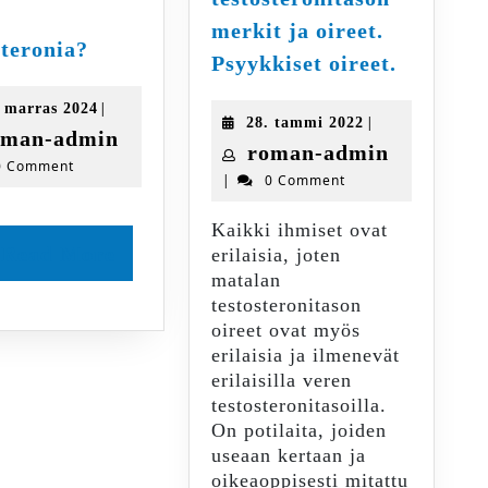
merkit ja oireet.
Miksi
steronia?
Matalan
Psyykkiset oireet.
lääkäri
testoste
(urologi,
merkit
18.
|
. marras 2024
endokrinologi,
28.
|
28. tammi 2022
marras
ja
roman-
oman-admin
ttl,
tammi
roman-
roman-admin
2024
oireet.
0 Comment
admin
2022
yle)
|
0 Comment
admin
Psyykkis
ei
oireet.
kirjoita
Kaikki ihmiset ovat
Read
teille
Read More
erilaisia, joten
testosteronia?
matalan
More
testosteronitason
oireet ovat myös
erilaisia ja ilmenevät
erilaisilla veren
testosteronitasoilla.
On potilaita, joiden
useaan kertaan ja
oikeaoppisesti mitattu