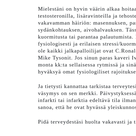
Mielestäni on hyvin väärin alkaa hoit
testosteronilla, lisäravinteilla ja tehost
vakavamman häiriön: masennuksen, pan
sydänkohtauksen, aivohalvauksen. Täss
kuormitusta tai parantaa palautumista. 
fysiologisesti ja erilaisen stressi/kuo
ole kaikki jalkapalloilijat ovat C.Rona
Mike Tysonit. Jos sinun paras kaveri I
monta kk:ta sellaisessa rytmissä ja si
hyväksyä omat fysiologiliset rajoitukse
Ja tietysti kannattaa tarkistaa terveyte
väsymys on sen merkki. Päivystyksessä
infarkti tai infarktia edeltävä tila ilm
sanoa, että he ovat hyvässä yleiskunno
Pidä terveydestäsi huolta vakavasti ja t