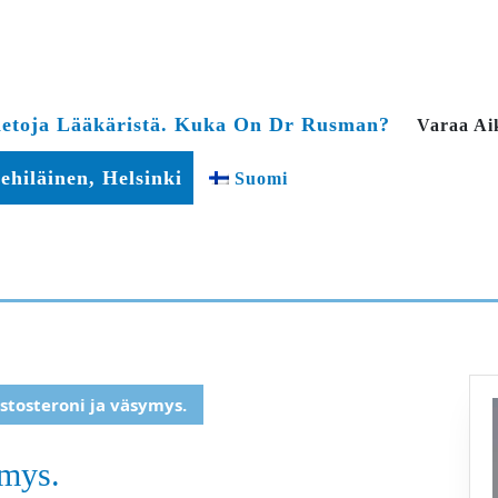
ietoja Lääkäristä. Kuka On Dr Rusman?
Varaa Ai
ehiläinen, Helsinki
Suomi
stosteroni ja väsymys.
ymys.