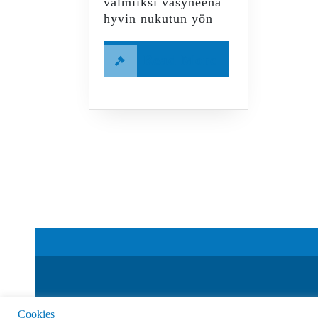
valmiiksi väsyneenä
hyvin nukutun yön
Read
Read More
More
Cookies