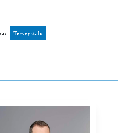
Terveystalo
ka: