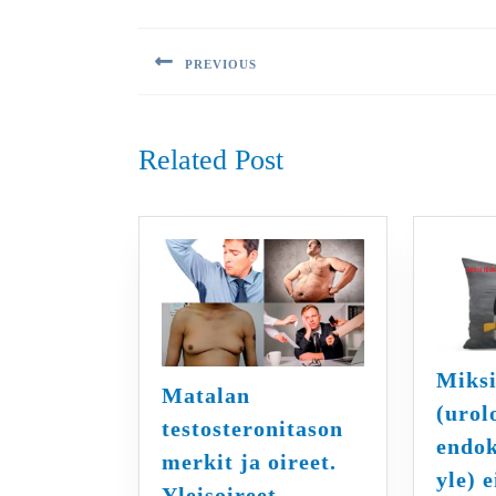
Artikkelien
selaus
PREVIOUS
Previous
post:
Related Post
Miksi
Matalan
(urol
testosteronitason
endok
merkit ja oireet.
yle) e
Matalan
Yleisoireet