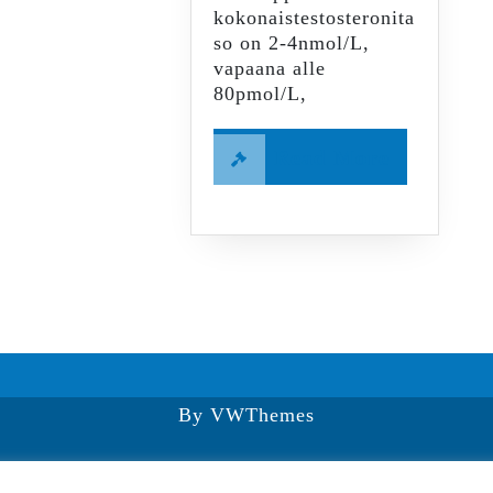
kokonaistestosteronita
so on 2-4nmol/L,
vapaana alle
80pmol/L,
Read
Read More
More
By VWThemes
Scroll
Up