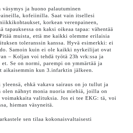
aa väsymys ja huono palautuminen
eaineilla, kofeiinilla. Saat vain itsellesi
iikkikohtaukset, korkean verenpaineen,
ä tapauksessa on kaksi oikeaa tapaa: vähentää
Pitää muista, että me kaikki olemme erilaisia
rmituksen toleranssin kanssa. Hyvä esimerkki: ei
ldo. Samoin kuin ei ole kaikki nyrkeilijat ovat
van – Koljan voi tehdä työtä 23h vrk:ssa ja
nä et. Se on normi, parempi on ymmärtää ja
t aikaisemmin kun 3.infarktin jälkeen.
si yleensä, ehkä vakava sairaus on jo tullut ja
 olen nähnyt monia nuoria miehiä, joilla on
an voimakkaita valituksia. Jos ei tee EKG: tä, voi
ssa, hieman väsyneitä.
arkastele sen tilaa kokonaisvaltaisesti