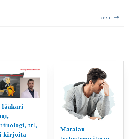
NEXT
Next
post:
 lääkäri
ogi,
rinologi, ttl,
Matalan
i kirjoita
testosteronitason