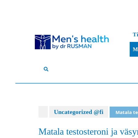
Skip
to
T
content
M
Uncategorized @fi
Matala te
Matala testosteroni ja väs