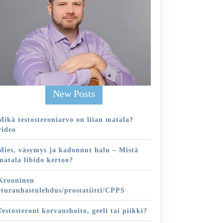
New Posts
Mikä testosteroniarvo on liian matala?
video
Mies, väsymys ja kadonnut halu – Mistä
matala libido kertoo?
Krooninen
eturauhastulehdus/prostatiitti/CPPS
Testosteroni korvaushoito, geeli tai piikki?