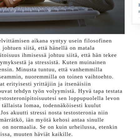
vittämisen aikana syntyy usein filosofinen
johtuen siitä, että hänellä on matala
itoisuus ihmisessä johtuu siitä, että hän tekee
symyksestä ja stressistä. Kuten muinainen
 ensin. Minusta tuntuu, että vanhemmilla
seammin, nuoremmilla on toinen vaihtoehto.
erityisesti yrittäjiin ja itsenäisiin
ippuvat tehdyn työn volyymistä. Hyvä tapa testata
estosteronipitoisuutesi sen loppupuolella levon
a tällaista lomaa, todennäköisesti kuulut
os akuutti stressi nosta testosteronia niin
mmärrätkö, iän myötä kehosi antaa sinulle
n normaalia. Se on kuin urheilussa, etenkin
oissa, muuten häviät kaikille.