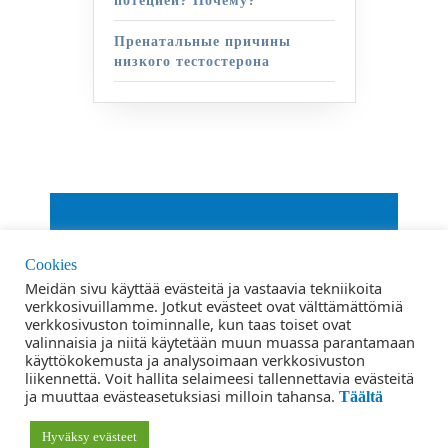
потецией? Почему?
Пренатальные причины
низкого тестостерона
От VWThemes
Cookies
Прокрутить
Meidän sivu käyttää evästeitä ja vastaavia tekniikoita
verkkosivuillamme. Jotkut evästeet ovat välttämättömiä
вверх
verkkosivuston toiminnalle, kun taas toiset ovat
Условия
valinnaisia ​​ja niitä käytetään muun muassa parantamaan
käyttökokemusta ja analysoimaan verkkosivuston
liikennettä. Voit hallita selaimeesi tallennettavia evästeitä
Политика конфиденциальности
ja muuttaa evästeasetuksiasi milloin tahansa.
Täältä
Контакты
Hyväksy evästeet