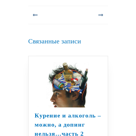
Навигация
по
записям
Предыдущая
Следующая
запись:
запись:
Связанные записи
Курение и алкоголь –
можно, а допинг
Курение
нельзя…часть 2