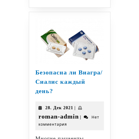
Безопасна ли Виагра/
Сиалис каждый
Безопасна
день?
ли
Виагра/
28.
|
28. Дек 2021
Сиалис
Дек
roman-
roman-admin
|
Нет
каждый
2021
комментария
admin
день?
Многие пациенты