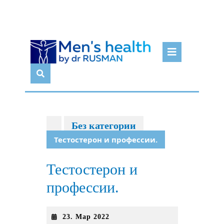
Перейти
Кноп
к
Откр
содержимому
Без категории
Тестостерон и профессии.
Тестостерон и
профессии.
23.
23. Мар 2022