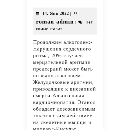
и
алкоголь
14.
|
14. Янв 2022
–
Янв
roman-
roman-admin
|
Нет
можно,
2022
комментария
admin
а
допинг
Продолжим алкоголем:-
нельзя…
Нарушения сердечного
часть
ритма, 20% случаев
2
мерцательной аритмии
предсердий может быть
вызвано алкоголем.
Желудочковые аритмии,
приводящие к внезапной
смерти-Алкогольная
кардиомиопатия. Этанол
обладает дозозависимым
токсическим действием
на скелетные мышцы и
миокард-Инсульт.