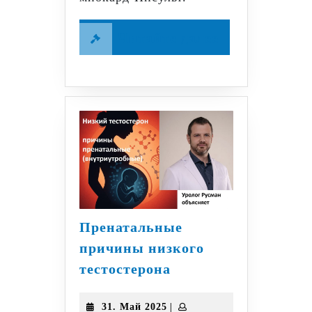
Читайте
Читайте далее
далее
Пренатальные
причины низкого
Пренатальные
тестостерона
причины
низкого
31.
|
31. Май 2025