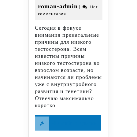
тестостерона
Май
roman-
roman-admin
|
Нет
2025
комментария
admin
Сегодня в фокусе
внимания пренатальные
причины для низкого
тестостерона. Всем
известны причины
низкого тестостерона во
взрослом возрасте, но
начинаются ли проблемы
уже с внутриутробного
развития и генетики?
Отвечаю максимально
коротко
Читайте
Читайте далее
далее