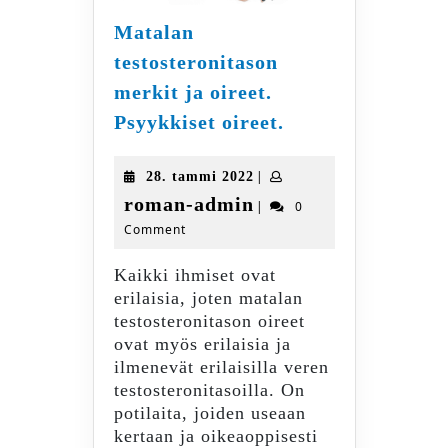
Matalan
testosteronitason
merkit ja oireet.
Matalan
Psyykkiset oireet.
testosteronitason
merkit
28.
|
28. tammi 2022
ja
tammi
roman-
roman-admin
|
0
oireet.
2022
Comment
admin
Psyykkiset
oireet.
Kaikki ihmiset ovat
erilaisia, joten matalan
testosteronitason oireet
ovat myös erilaisia ja
ilmenevät erilaisilla veren
testosteronitasoilla. On
potilaita, joiden useaan
kertaan ja oikeaoppisesti