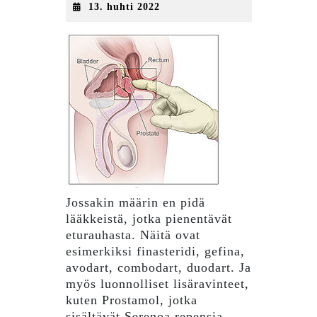
13.
13. huhti 2022
huhti
2022
Jossakin määrin en pidä
lääkkeistä, jotka pienentävät
eturauhasta. Näitä ovat
esimerkiksi finasteridi, gefina,
avodart, combodart, duodart. Ja
myös luonnolliset lisäravinteet,
kuten Prostamol, jotka
sisältävät Serenoa repensia.