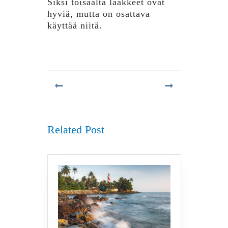
Siksi toisaalta lääkkeet ovat
hyviä, mutta on osattava
käyttää niitä.
Artikkelien
selaus
Previous
Next
post:
post:
Related Post