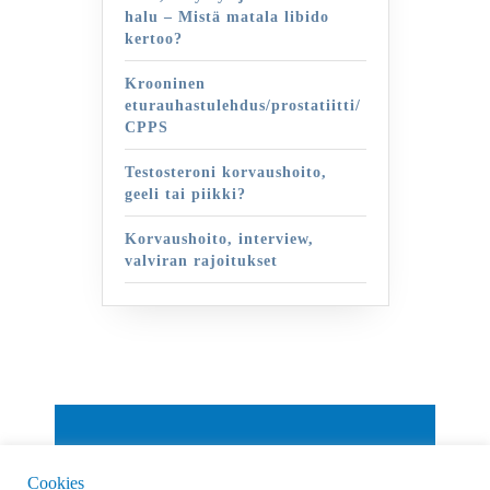
halu – Mistä matala libido
kertoo?
Krooninen
eturauhastulehdus/prostatiitti/
CPPS
Testosteroni korvaushoito,
geeli tai piikki?
Korvaushoito, interview,
valviran rajoitukset
By VWThemes
Cookies