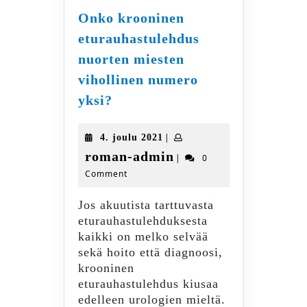
Onko krooninen
eturauhastulehdus
nuorten miesten
vihollinen numero
Onko
yksi?
krooninen
eturauhastulehdus
4.
|
4. joulu 2021
nuorten
joulu
roman-
roman-admin
|
0
miesten
2021
Comment
admin
vihollinen
numero
Jos akuutista tarttuvasta
yksi?
eturauhastulehduksesta
kaikki on melko selvää
sekä hoito että diagnoosi,
krooninen
eturauhastulehdus kiusaa
edelleen urologien mieltä.