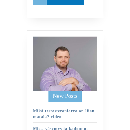
More
New Posts
Mikä testosteroniarvo on liian
matala? video
Mies, väsymys ja kadonnut