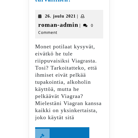
joka
päivä
26.
|
26. joulu 2021
on
joulu
roman-
roman-admin
|
0
turvallinen?
2021
Comment
admin
Monet potilaat kysyvät,
eivätkö he tule
riippuvaisiksi Viagrasta.
Tosi? Tarkoitatteko, että
ihmiset eivät pelkää
tupakointia, alkoholin
käyttöä, mutta he
pelkäävät Viagraa?
Mielestäni Viagran kanssa
kaikki on yksinkertaista,
joko käytät sitä
Read
Read More