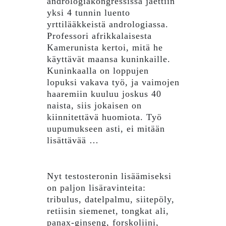
andrologiakongressissa jaettiin
yksi 4 tunnin luento
yrttilääkkeistä andrologiassa.
Professori afrikkalaisesta
Kamerunista kertoi, mitä he
käyttävät maansa kuninkaille.
Kuninkaalla on loppujen
lopuksi vakava työ, ja vaimojen
haaremiin kuuluu joskus 40
naista, siis jokaisen on
kiinnitettävä huomiota. Työ
uupumukseen asti, ei mitään
lisättävää …
Nyt testosteronin lisäämiseksi
on paljon lisäravinteita:
tribulus, datelpalmu, siitepöly,
retiisin siemenet, tongkat ali,
panax-ginseng, forskoliini,