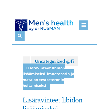
Skip
Open
to
Butto
content
Uncategorized @fi
Lisäravinteet libidon
lisäämiseksi, impotenssin ja
matalan testosteronin
hoitamiseksi
Lisäravinteet libidon
lisäämiseksi,