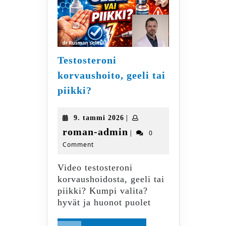
Testosteroni
korvaushoito, geeli tai
Testosteroni
piikki?
korvaushoito,
geeli
9.
|
9. tammi 2026
tai
tammi
roman-
roman-admin
|
0
piikki?
2026
Comment
admin
Video testosteroni
korvaushoidosta, geeli tai
piikki? Kumpi valita?
hyvät ja huonot puolet