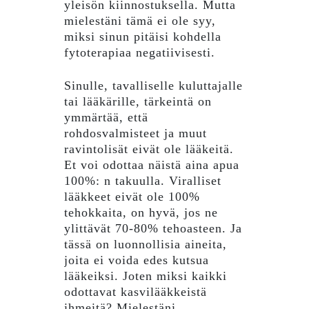
yleisön kiinnostuksella. Mutta
mielestäni tämä ei ole syy,
miksi sinun pitäisi kohdella
fytoterapiaa negatiivisesti.
Sinulle, tavalliselle kuluttajalle
tai lääkärille, tärkeintä on
ymmärtää, että
rohdosvalmisteet ja muut
ravintolisät eivät ole lääkeitä.
Et voi odottaa näistä aina apua
100%: n takuulla. Viralliset
lääkkeet eivät ole 100%
tehokkaita, on hyvä, jos ne
ylittävät 70-80% tehoasteen. Ja
tässä on luonnollisia aineita,
joita ei voida edes kutsua
lääkeiksi. Joten miksi kaikki
odottavat kasvilääkkeistä
ihmeitä? Mielestäni