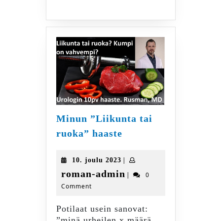
Minun ”Liikunta tai
Minun
ruoka” haaste
”Liikunta
tai
10.
|
10. joulu 2023
ruoka”
joulu
roman-
roman-admin
|
0
haaste
2023
Comment
admin
Potilaat usein sanovat:
”minä urheilen x määrä