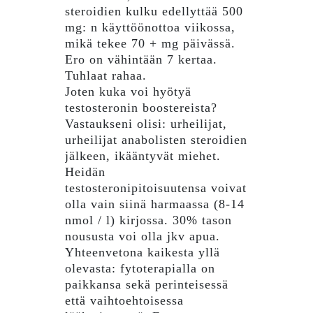
steroidien kulku edellyttää 500
mg: n käyttöönottoa viikossa,
mikä tekee 70 + mg päivässä.
Ero on vähintään 7 kertaa.
Tuhlaat rahaa.
Joten kuka voi hyötyä
testosteronin boostereista?
Vastaukseni olisi: urheilijat,
urheilijat anabolisten steroidien
jälkeen, ikääntyvät miehet.
Heidän
testosteronipitoisuutensa voivat
olla vain siinä harmaassa (8-14
nmol / l) kirjossa. 30% tason
noususta voi olla jkv apua.
Yhteenvetona kaikesta yllä
olevasta: fytoterapialla on
paikkansa sekä perinteisessä
että vaihtoehtoisessa