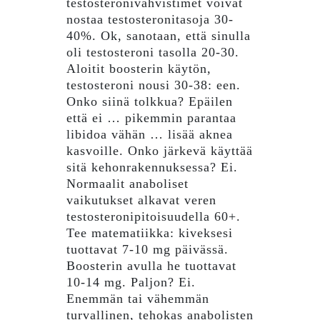
testosteronivahvistimet voivat
nostaa testosteronitasoja 30-
40%. Ok, sanotaan, että sinulla
oli testosteroni tasolla 20-30.
Aloitit boosterin käytön,
testosteroni nousi 30-38: een.
Onko siinä tolkkua? Epäilen
että ei … pikemmin parantaa
libidoa vähän … lisää aknea
kasvoille. Onko järkevä käyttää
sitä kehonrakennuksessa? Ei.
Normaalit anaboliset
vaikutukset alkavat veren
testosteronipitoisuudella 60+.
Tee matematiikka: kiveksesi
tuottavat 7-10 mg päivässä.
Boosterin avulla he tuottavat
10-14 mg. Paljon? Ei.
Enemmän tai vähemmän
turvallinen, tehokas anabolisten