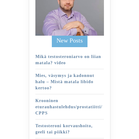
New Posts
Mikä testosteroniarvo on liian
matala? video
Mies, väsymys ja kadonnut
halu – Mistä matala libido
kertoo?
Krooninen
eturauhastulehdus/prostatiitti/
CPPS
Testosteroni korvaushoito,
geeli tai piikki?