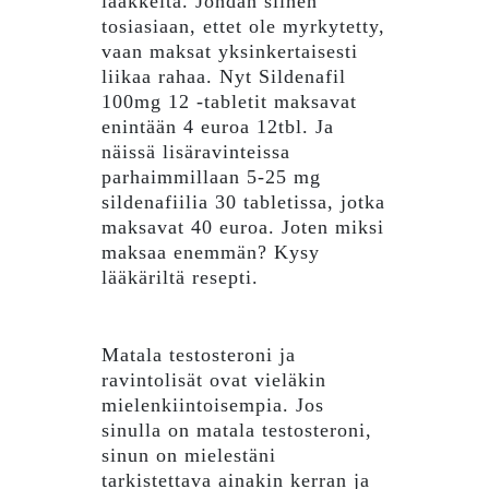
lääkkeitä. Johdan siihen
tosiasiaan, ettet ole myrkytetty,
vaan maksat yksinkertaisesti
liikaa rahaa. Nyt Sildenafil
100mg 12 -tabletit maksavat
enintään 4 euroa 12tbl. Ja
näissä lisäravinteissa
parhaimmillaan 5-25 mg
sildenafiilia 30 tabletissa, jotka
maksavat 40 euroa. Joten miksi
maksaa enemmän? Kysy
lääkäriltä resepti.
Matala testosteroni ja
ravintolisät ovat vieläkin
mielenkiintoisempia. Jos
sinulla on matala testosteroni,
sinun on mielestäni
tarkistettava ainakin kerran ja