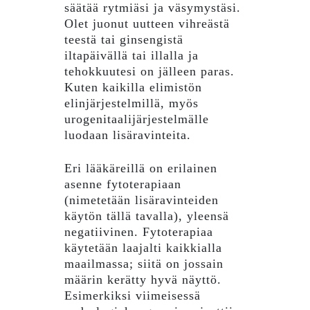
säätää rytmiäsi ja väsymystäsi.
Olet juonut uutteen vihreästä
teestä tai ginsengistä
iltapäivällä tai illalla ja
tehokkuutesi on jälleen paras.
Kuten kaikilla elimistön
elinjärjestelmillä, myös
urogenitaalijärjestelmälle
luodaan lisäravinteita.
Eri lääkäreillä on erilainen
asenne fytoterapiaan
(nimetetään lisäravinteiden
käytön tällä tavalla), yleensä
negatiivinen. Fytoterapiaa
käytetään laajalti kaikkialla
maailmassa; siitä on jossain
määrin kerätty hyvä näyttö.
Esimerkiksi viimeisessä