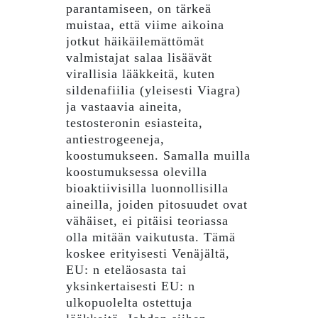
parantamiseen, on tärkeä
muistaa, että viime aikoina
jotkut häikäilemättömät
valmistajat salaa lisäävät
virallisia lääkkeitä, kuten
sildenafiilia (yleisesti Viagra)
ja vastaavia aineita,
testosteronin esiasteita,
antiestrogeeneja,
koostumukseen. Samalla muilla
koostumuksessa olevilla
bioaktiivisilla luonnollisilla
aineilla, joiden pitosuudet ovat
vähäiset, ei pitäisi teoriassa
olla mitään vaikutusta. Tämä
koskee erityisesti Venäjältä,
EU: n eteläosasta tai
yksinkertaisesti EU: n
ulkopuolelta ostettuja