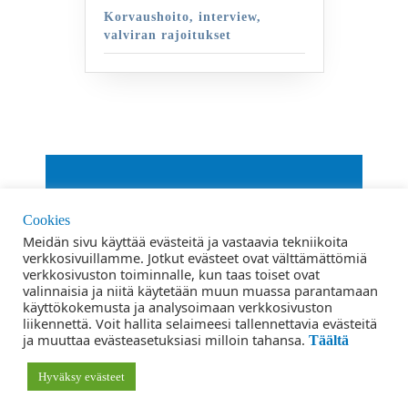
Korvaushoito, interview,
valviran rajoitukset
By VWThemes
Cookies
Scroll
Meidän sivu käyttää evästeitä ja vastaavia tekniikoita
verkkosivuillamme. Jotkut evästeet ovat välttämättömiä
Up
verkkosivuston toiminnalle, kun taas toiset ovat
Ehdot ja edellytykset
valinnaisia ​​ja niitä käytetään muun muassa parantamaan
käyttökokemusta ja analysoimaan verkkosivuston
liikennettä. Voit hallita selaimeesi tallennettavia evästeitä
Tietosuojaseloste
ja muuttaa evästeasetuksiasi milloin tahansa.
Täältä
Yhteystiedot
Hyväksy evästeet