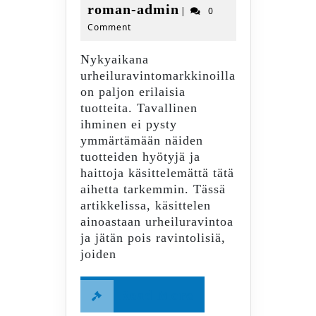
joulu
roman-
roman-admin
|
0
ja
2022
Comment
admin
ravintolisien
käyttö
Nykyaikana
miesten
urheiluravintomarkkinoilla
elämässä?
on paljon erilaisia
tuotteita. Tavallinen
ihminen ei pysty
ymmärtämään näiden
tuotteiden hyötyjä ja
haittoja käsittelemättä tätä
aihetta tarkemmin. Tässä
artikkelissa, käsittelen
ainoastaan urheiluravintoa
ja jätän pois ravintolisiä,
joiden
Read
Read More
More