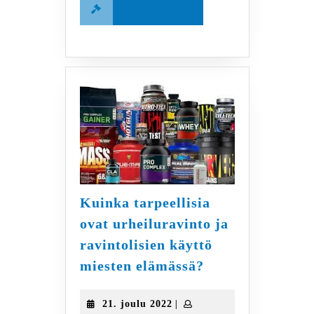
Read
Read More
More
Kuinka tarpeellisia
ovat urheiluravinto ja
ravintolisien käyttö
Kuinka
miesten elämässä?
tarpeellisia
ovat
21.
|
21. joulu 2022
urheiluravinto