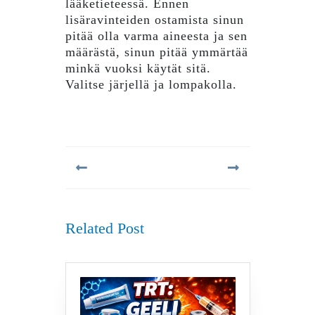
lääketieteessä. Ennen
lisäravinteiden ostamista sinun
pitää olla varma aineesta ja sen
määrästä, sinun pitää ymmärtää
minkä vuoksi käytät sitä.
Valitse järjellä ja lompakolla.
Artikkelien
selaus
Previous
Next
post:
post:
Related Post