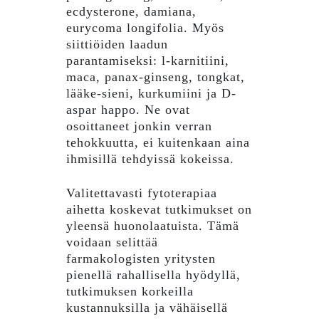
ecdysterone, damiana,
eurycoma longifolia. Myös
siittiöiden laadun
parantamiseksi: l-karnitiini,
maca, panax-ginseng, tongkat,
lääke-sieni, kurkumiini ja D-
aspar happo. Ne ovat
osoittaneet jonkin verran
tehokkuutta, ei kuitenkaan aina
ihmisillä tehdyissä kokeissa.
Valitettavasti fytoterapiaa
aihetta koskevat tutkimukset on
yleensä huonolaatuista. Tämä
voidaan selittää
farmakologisten yritysten
pienellä rahallisella hyödyllä,
tutkimuksen korkeilla
kustannuksilla ja vähäisellä