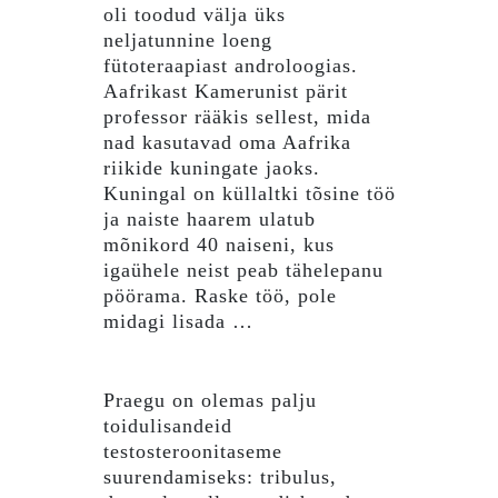
oli toodud välja üks
neljatunnine loeng
fütoteraapiast androloogias.
Aafrikast Kamerunist pärit
professor rääkis sellest, mida
nad kasutavad oma Aafrika
riikide kuningate jaoks.
Kuningal on küllaltki tõsine töö
ja naiste haarem ulatub
mõnikord 40 naiseni, kus
igaühele neist peab tähelepanu
pöörama. Raske töö, pole
midagi lisada …
Praegu on olemas palju
toidulisandeid
testosteroonitaseme
suurendamiseks: tribulus,