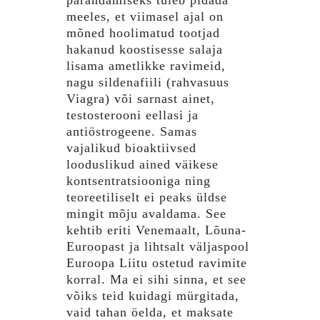
meeles, et viimasel ajal on
mõned hoolimatud tootjad
hakanud koostisesse salaja
lisama ametlikke ravimeid,
nagu sildenafiili (rahvasuus
Viagra) või sarnast ainet,
testosterooni eellasi ja
antiöstrogeene. Samas
vajalikud bioaktiivsed
looduslikud ained väikese
kontsentratsiooniga ning
teoreetiliselt ei peaks üldse
mingit mõju avaldama. See
kehtib eriti Venemaalt, Lõuna-
Euroopast ja lihtsalt väljaspool
Euroopa Liitu ostetud ravimite
korral. Ma ei sihi sinna, et see
võiks teid kuidagi mürgitada,
vaid tahan öelda, et maksate