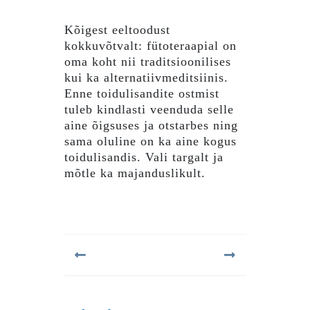
Kõigest eeltoodust
kokkuvõtvalt: fütoteraapial on
oma koht nii traditsioonilises
kui ka alternatiivmeditsiinis.
Enne toidulisandite ostmist
tuleb kindlasti veenduda selle
aine õigsuses ja otstarbes ning
sama oluline on ka aine kogus
toidulisandis. Vali targalt ja
mõtle ka majanduslikult.
Navigeerimine
Previous
Next
post:
post: