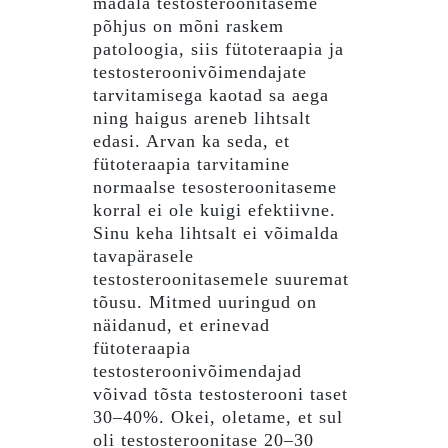
madala testosteroonitaseme
põhjus on mõni raskem
patoloogia, siis fütoteraapia ja
testosteroonivõimendajate
tarvitamisega kaotad sa aega
ning haigus areneb lihtsalt
edasi. Arvan ka seda, et
fütoteraapia tarvitamine
normaalse tesosteroonitaseme
korral ei ole kuigi efektiivne.
Sinu keha lihtsalt ei võimalda
tavapärasele
testosteroonitasemele suuremat
tõusu. Mitmed uuringud on
näidanud, et erinevad
fütoteraapia
testosteroonivõimendajad
võivad tõsta testosterooni taset
30–40%. Okei, oletame, et sul
oli testosteroonitase 20–30