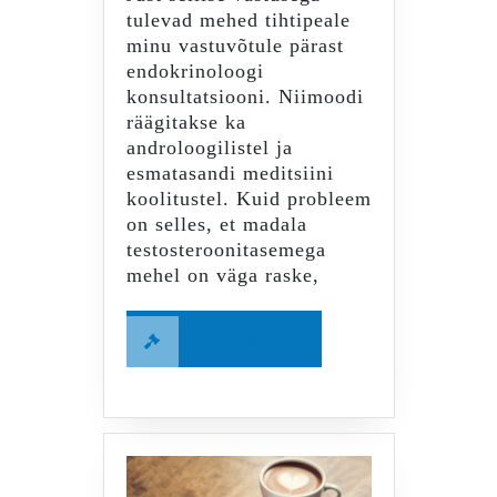
tulevad mehed tihtipeale
minu vastuvõtule pärast
endokrinoloogi
konsultatsiooni. Niimoodi
räägitakse ka
androloogilistel ja
esmatasandi meditsiini
koolitustel. Kuid probleem
on selles, et madala
testosteroonitasemega
mehel on väga raske,
Read
Read More
More