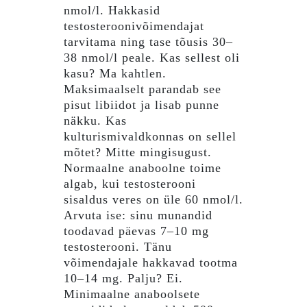
nmol/l. Hakkasid
testosteroonivõimendajat
tarvitama ning tase tõusis 30–
38 nmol/l peale. Kas sellest oli
kasu? Ma kahtlen.
Maksimaalselt parandab see
pisut libiidot ja lisab punne
näkku. Kas
kulturismivaldkonnas on sellel
mõtet? Mitte mingisugust.
Normaalne anaboolne toime
algab, kui testosterooni
sisaldus veres on üle 60 nmol/l.
Arvuta ise: sinu munandid
toodavad päevas 7–10 mg
testosterooni. Tänu
võimendajale hakkavad tootma
10–14 mg. Palju? Ei.
Minimaalne anaboolsete