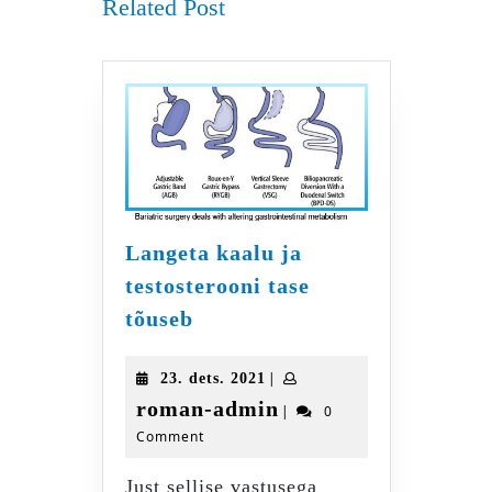
Related Post
Langeta kaalu ja
testosterooni tase
Langeta
tõuseb
kaalu
ja
23.
|
23. dets. 2021
testosterooni
dets.
roman-
roman-admin
|
0
tase
2021
Comment
admin
tõuseb
Just sellise vastusega