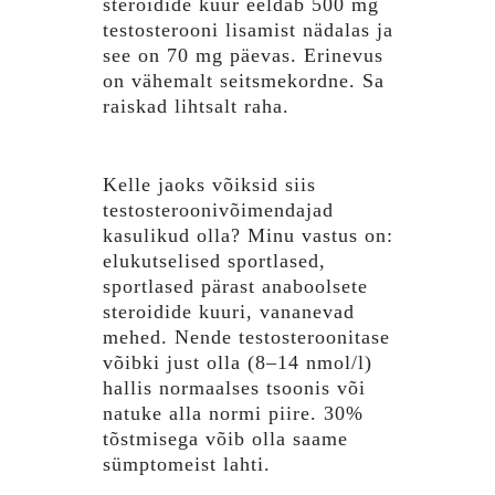
steroidide kuur eeldab 500 mg
testosterooni lisamist nädalas ja
see on 70 mg päevas. Erinevus
on vähemalt seitsmekordne. Sa
raiskad lihtsalt raha.
Kelle jaoks võiksid siis
testosteroonivõimendajad
kasulikud olla? Minu vastus on:
elukutselised sportlased,
sportlased pärast anaboolsete
steroidide kuuri, vananevad
mehed. Nende testosteroonitase
võibki just olla (8–14 nmol/l)
hallis normaalses tsoonis või
natuke alla normi piire. 30%
tõstmisega võib olla saame
sümptomeist lahti.