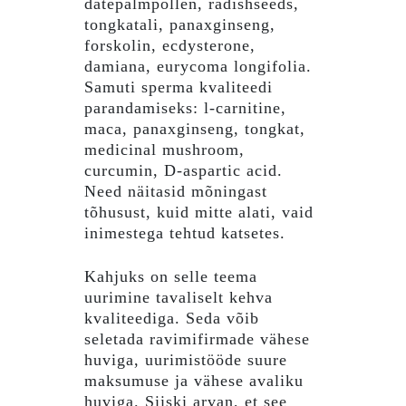
datepalmpollen, radishseeds,
tongkatali, panaxginseng,
forskolin, ecdysterone,
damiana, eurycoma longifolia.
Samuti sperma kvaliteedi
parandamiseks: l-carnitine,
maca, panaxginseng, tongkat,
medicinal mushroom,
curcumin, D-aspartic acid.
Need näitasid mõningast
tõhusust, kuid mitte alati, vaid
inimestega tehtud katsetes.
Kahjuks on selle teema
uurimine tavaliselt kehva
kvaliteediga. Seda võib
seletada ravimifirmade vähese
huviga, uurimistööde suure
maksumuse ja vähese avaliku
huviga. Siiski arvan, et see