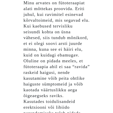
Minu arvates on fütoteraapiat
alati mõttekas proovida. Eriti
juhul, kui ravimitel esinevad
kõrvaltoimeid, mis segavad elu.
Kui kaebused tervisliku
seisundi kohta on üsna
vähesed, siis tundub mõnikord,
et ei olegi soovi arsti juurde
minna, kuna see ei häiri elu,
kuid on kuidagi ebamugav.
Oluline on pidada meeles, et
fütoteraapia abil ei saa “ravida”
raskeid haigusi, nende
kasutamine võib peita ohtlike
haiguste sümptomeid ja võib
kaotada väärtuslikku aega
õigeaegseks raviks.
Kasutades toidulisandeid
erektsiooni või libiido
parandamiseks tuleb pidada