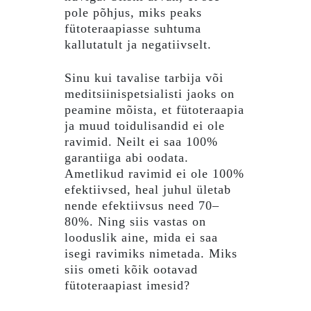
pole põhjus, miks peaks
fütoteraapiasse suhtuma
kallutatult ja negatiivselt.
Sinu kui tavalise tarbija või
meditsiinispetsialisti jaoks on
peamine mõista, et fütoteraapia
ja muud toidulisandid ei ole
ravimid. Neilt ei saa 100%
garantiiga abi oodata.
Ametlikud ravimid ei ole 100%
efektiivsed, heal juhul ületab
nende efektiivsus need 70–
80%. Ning siis vastas on
looduslik aine, mida ei saa
isegi ravimiks nimetada. Miks
siis ometi kõik ootavad
fütoteraapiast imesid?