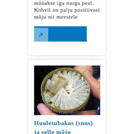
müüakse iga nurga peal.
Kohvil on palju positiivset
mõju nii meestele
Read
Read More
More
Huuletubakas (snus)
ja selle mõju