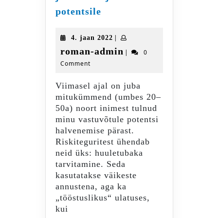
Huuletubakas
potentsile
(snus)
ja
4.
|
4. jaan 2022
selle
jaan
roman-
roman-admin
|
0
mõju
2022
Comment
admin
potentsile
Viimasel ajal on juba
mitukümmend (umbes 20–
50a) noort inimest tulnud
minu vastuvõtule potentsi
halvenemise pärast.
Riskiteguritest ühendab
neid üks: huuletubaka
tarvitamine. Seda
kasutatakse väikeste
annustena, aga ka
„tööstuslikus“ ulatuses,
kui