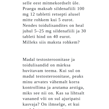
selle eest mitmekordselt üle.
Praegu maksab sildenafiili 100
mg 12 tabletti retsepti alusel
mitte rohkem kui 5 eurot.
Nendes toidulisandites on heal
juhul 5–25 mg sildenafiili ja 30
tableti hind on 40 eurot.
Milleks siis maksta rohkem?
Madal testosteroonitase ja
toidulisandid on märksa
huvitavam teema. Kui sul on
madal testosteroonitase, peaks
minu arvates vähemalt korra
kontrollima ja arutama arstiga,
miks see nii on. Kas sa lihtsalt
vananed või on sul ajuripatsi
kasvaja? On ilmselge, et kui