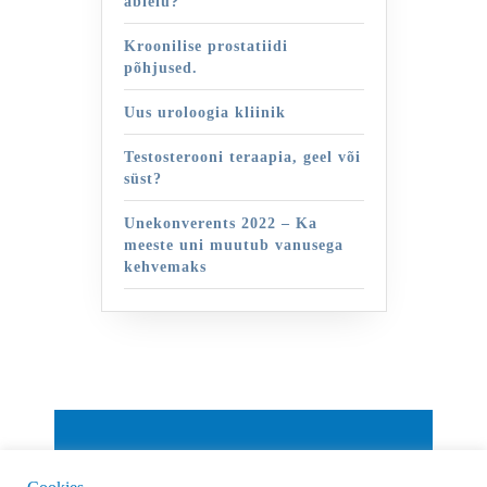
abielu?
Kroonilise prostatiidi
põhjused.
Uus uroloogia kliinik
Testosterooni teraapia, geel või
süst?
Unekonverents 2022 – Ka
meeste uni muutub vanusega
kehvemaks
By VWThemes