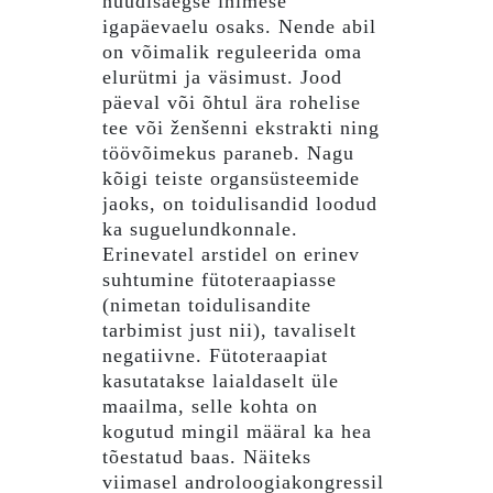
nüüdisaegse inimese
igapäevaelu osaks. Nende abil
on võimalik reguleerida oma
elurütmi ja väsimust. Jood
päeval või õhtul ära rohelise
tee või ženšenni ekstrakti ning
töövõimekus paraneb. Nagu
kõigi teiste organsüsteemide
jaoks, on toidulisandid loodud
ka suguelundkonnale.
Erinevatel arstidel on erinev
suhtumine fütoteraapiasse
(nimetan toidulisandite
tarbimist just nii), tavaliselt
negatiivne. Fütoteraapiat
kasutatakse laialdaselt üle
maailma, selle kohta on
kogutud mingil määral ka hea
tõestatud baas. Näiteks
viimasel androloogiakongressil