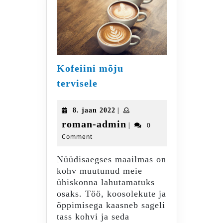
Kofeiini mõju
Kofeiini
tervisele
mõju
tervisele
8.
|
8. jaan 2022
jaan
roman-
roman-admin
|
0
2022
Comment
admin
Nüüdisaegses maailmas on
kohv muutunud meie
ühiskonna lahutamatuks
osaks. Töö, koosolekute ja
õppimisega kaasneb sageli
tass kohvi ja seda