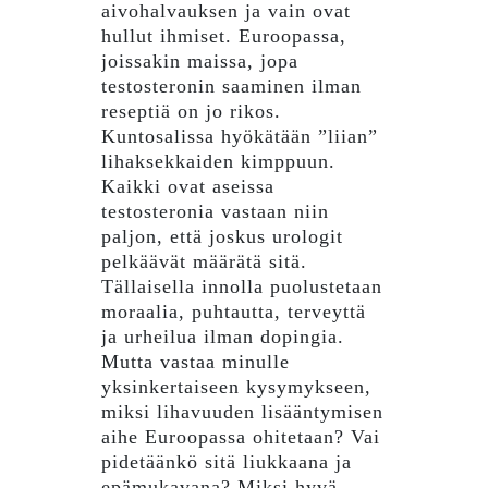
aivohalvauksen ja vain ovat
hullut ​​ihmiset. Euroopassa,
joissakin maissa, jopa
testosteronin saaminen ilman
reseptiä on jo rikos.
Kuntosalissa hyökätään ”liian”
lihaksekkaiden kimppuun.
Kaikki ovat aseissa
testosteronia vastaan ​​niin
paljon, että joskus urologit
pelkäävät määrätä sitä.
Tällaisella innolla puolustetaan
moraalia, puhtautta, terveyttä
ja urheilua ilman dopingia.
Mutta vastaa minulle
yksinkertaiseen kysymykseen,
miksi lihavuuden lisääntymisen
aihe Euroopassa ohitetaan? Vai
pidetäänkö sitä liukkaana ja
epämukavana? Miksi hyvä