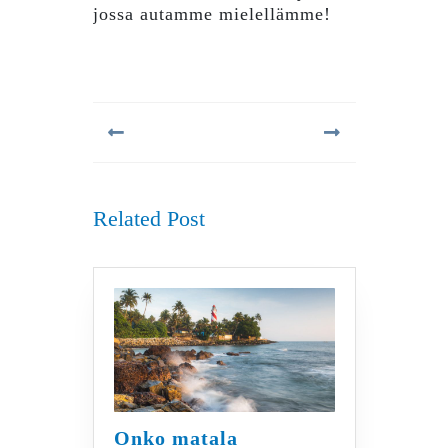
jossa autamme mielellämme!
Artikkelien
selaus
Previous
Next
post:
post:
Related Post
Onko matala