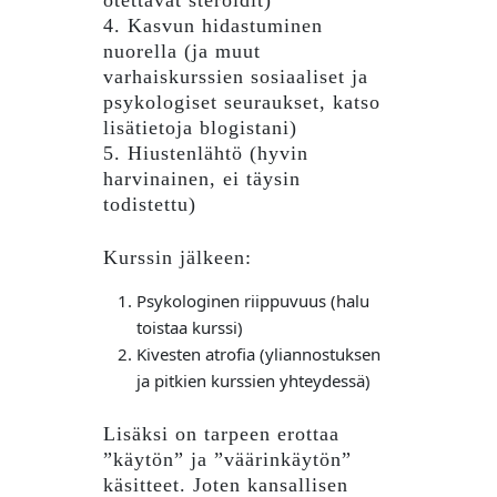
otettavat steroidit)
4. Kasvun hidastuminen
nuorella (ja muut
varhaiskurssien sosiaaliset ja
psykologiset seuraukset, katso
lisätietoja blogistani)
5. Hiustenlähtö (hyvin
harvinainen, ei täysin
todistettu)
Kurssin jälkeen:
Psykologinen riippuvuus (halu
toistaa kurssi)
Kivesten atrofia (yliannostuksen
ja pitkien kurssien yhteydessä)
Lisäksi on tarpeen erottaa
”käytön” ja ”väärinkäytön”
käsitteet. Joten kansallisen