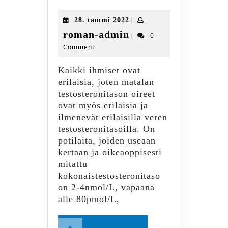
testosteronitason
merkit
28.
|
28. tammi 2022
ja
tammi
roman-
roman-admin
|
0
oireet.
2022
Comment
admin
Psyykkiset
oireet.
Kaikki ihmiset ovat
erilaisia, joten matalan
testosteronitason oireet
ovat myös erilaisia ja
ilmenevät erilaisilla veren
testosteronitasoilla. On
potilaita, joiden useaan
kertaan ja oikeaoppisesti
mitattu
kokonaistestosteronitaso
on 2-4nmol/L, vapaana
alle 80pmol/L,
Read