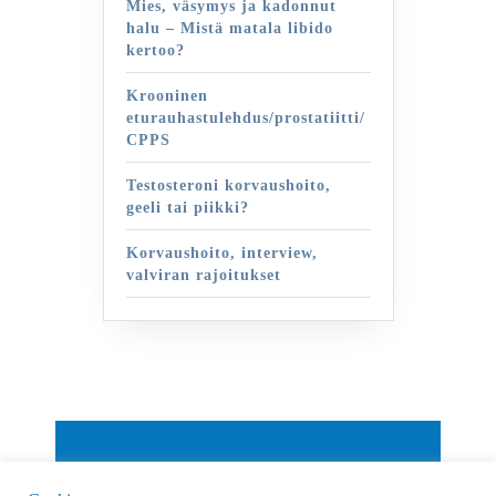
Mies, väsymys ja kadonnut
halu – Mistä matala libido
kertoo?
Krooninen
eturauhastulehdus/prostatiitti/
CPPS
Testosteroni korvaushoito,
geeli tai piikki?
Korvaushoito, interview,
valviran rajoitukset
By VWThemes