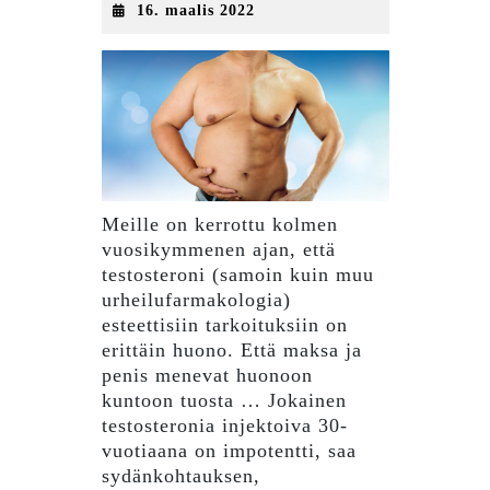
16.
16. maalis 2022
maalis
2022
Meille on kerrottu kolmen
vuosikymmenen ajan, että
testosteroni (samoin kuin muu
urheilufarmakologia)
esteettisiin tarkoituksiin on
erittäin huono. Että maksa ja
penis menevat huonoon
kuntoon tuosta … Jokainen
testosteronia injektoiva 30-
vuotiaana on impotentti, saa
sydänkohtauksen,