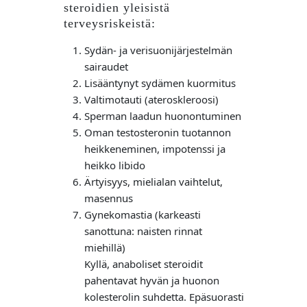
steroidien yleisistä
terveysriskeistä:
Sydän- ja verisuonijärjestelmän
sairaudet
Lisääntynyt sydämen kuormitus
Valtimotauti (ateroskleroosi)
Sperman laadun huonontuminen
Oman testosteronin tuotannon
heikkeneminen, impotenssi ja
heikko libido
Ärtyisyys, mielialan vaihtelut,
masennus
Gynekomastia (karkeasti
sanottuna: naisten rinnat
miehillä)
Kyllä, anaboliset steroidit
pahentavat hyvän ja huonon
kolesterolin suhdetta. Epäsuorasti