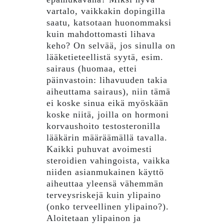
vartalo, vaikkakin dopingilla
saatu, katsotaan huonommaksi
kuin mahdottomasti lihava
keho? On selvää, jos sinulla on
lääketieteellistä syytä, esim.
sairaus (huomaa, ettei
päinvastoin: lihavuuden takia
aiheuttama sairaus), niin tämä
ei koske sinua eikä myöskään
koske niitä, joilla on hormoni
korvaushoito testosteronilla
lääkärin määräämällä tavalla.
Kaikki puhuvat avoimesti
steroidien vahingoista, vaikka
niiden asianmukainen käyttö
aiheuttaa yleensä vähemmän
terveysriskejä kuin ylipaino
(onko terveellinen ylipaino?).
Aloitetaan ylipainon ja