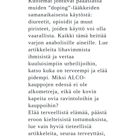
Kuolemat johtuvat pääasiassa
muiden ”doping”-lääkkeiden
samanaikaisesta käytöstä:
diureetit, opioidit ja muut
piristeet, joiden käyttö voi olla
vaarallista. Kaikki tämä heittää
varjon anabolisille aineille. Lue
artikkeleita lihavimmista
ihmisistä ja vertaa
kuuluisimpiin urheilijoihin,
katso kuka on terveempi ja elää
pidempi. Miksi ALCO-
kauppojen edessä ei ole
alkometreja, eikä ole kovin
kapeita ovia ravintoloihin ja
kauppoihin?
Elää terveellistä elämää, päästä
eroon kielteisistä tottumuksista,
lue vain hyviä tieteellisiä
artikkeleita, seuraa terveyttäsi,