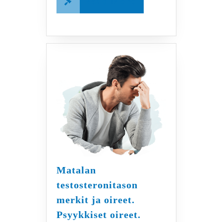
Read More
More
Matalan
testosteronitason
merkit ja oireet.
Matalan
Psyykkiset oireet.