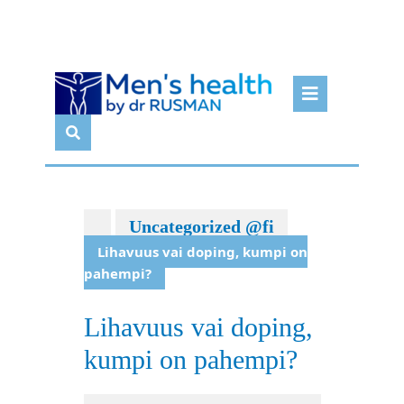
Skip
Open
to
Butto
content
Uncategorized @fi
Lihavuus vai doping, kumpi on
pahempi?
Lihavuus vai doping,
kumpi on pahempi?