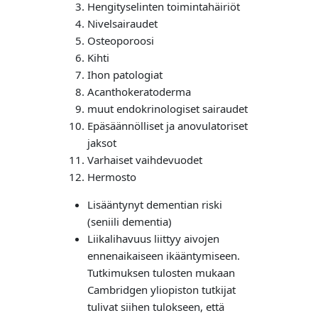
Hengityselinten toimintahäiriöt
Nivelsairaudet
Osteoporoosi
Kihti
Ihon patologiat
Acanthokeratoderma
muut endokrinologiset sairaudet
Epäsäännölliset ja anovulatoriset
jaksot
Varhaiset vaihdevuodet
Hermosto
Lisääntynyt dementian riski
(seniili dementia)
Liikalihavuus liittyy aivojen
ennenaikaiseen ikääntymiseen.
Tutkimuksen tulosten mukaan
Cambridgen yliopiston tutkijat
tulivat siihen tulokseen, että