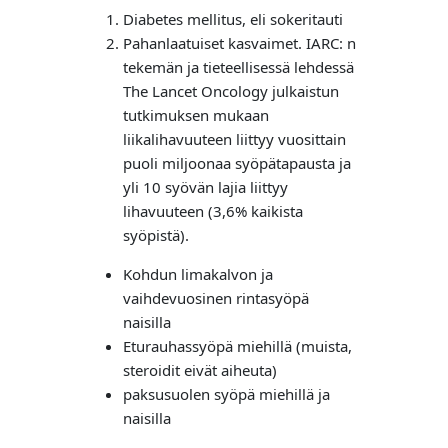
Diabetes mellitus, eli sokeritauti
Pahanlaatuiset kasvaimet. IARC: n
tekemän ja tieteellisessä lehdessä
The Lancet Oncology julkaistun
tutkimuksen mukaan
liikalihavuuteen liittyy vuosittain
puoli miljoonaa syöpätapausta ja
yli 10 syövän lajia liittyy
lihavuuteen (3,6% kaikista
syöpistä).
Kohdun limakalvon ja
vaihdevuosinen rintasyöpä
naisilla
Eturauhassyöpä miehillä (muista,
steroidit eivät aiheuta)
paksusuolen syöpä miehillä ja
naisilla