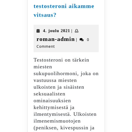
testosteroni aikamme
Onko
vitsaus?
matala
testosteroni
4.
|
4. joulu 2021
aikamme
joulu
roman-
roman-admin
|
0
vitsaus?
2021
Comment
admin
Testosteroni on tärkein
miesten
sukupuolihormoni, joka on
vastuussa miesten
ulkoisten ja sisäisten
seksuaalisten
ominaisuuksien
kehittymisestä ja
ilmentymisestä. Ulkoisten
ilmenemismuotojen
(peniksen, kivespussin ja