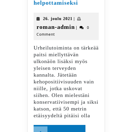
Harjoitukset
helpottamiseksi
kuntosalilla
eturauhastulehduk
26.
|
26. joulu 2021
helpottamiseksi
joulu
roman-
roman-admin
|
0
2021
Comment
admin
Urheilutoiminta on tärkeää
paitsi miellyttävän
ulkonäön lisäksi myös
yleisen terveyden
kannalta. Jätetään
kehopositiivisuuden vain
niille, jotka uskovat
siihen. Olen mielestäni
konservatiivisempi ja siksi
katson, että 50 metrin
etäisyydeltä pitäisi olla
Read